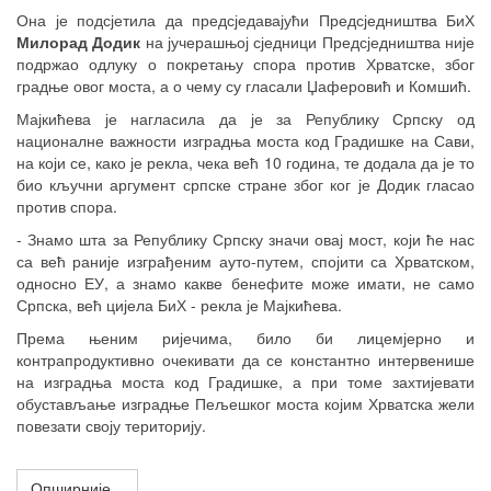
Она је подсјетила да предсједавајући Предсједништва БиХ
Милорад Додик
на јучерашњој сједници Предсједништва није
подржао одлуку о покретању спора против Хрватске, због
градње овог моста, а о чему су гласали Џаферовић и Комшић.
Мајкићева је нагласила да је за Републику Српску од
националне важности изградња моста код Градишке на Сави,
на који се, како је рекла, чека већ 10 година, те додала да је то
био кључни аргумент српске стране због ког је Додик гласао
против спора.
- Знамо шта за Републику Српску значи овај мост, који ће нас
са већ раније изграђеним ауто-путем, спојити са Хрватском,
односно ЕУ, а знамо какве бенефите може имати, не само
Српска, већ цијела БиХ - рекла је Мајкићева.
Према њеним ријечима, било би лицемјерно и
контрапродуктивно очекивати да се константно интервенише
на изградња моста код Градишке, а при томе захтијевати
обустављање изградње Пељешког моста којим Хрватска жели
повезати своју територију.
Опширније...