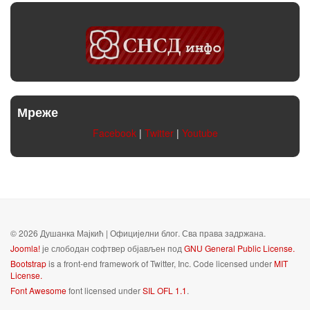
Мреже
Facebook
|
Twitter
|
Youtube
© 2026 Душанка Мајкић | Официјeлни блог. Сва права задржана.
Joomla!
је слободан софтвер објављен под
GNU General Public License.
Bootstrap
is a front-end framework of Twitter, Inc. Code licensed under
MIT
License.
Font Awesome
font licensed under
SIL OFL 1.1
.