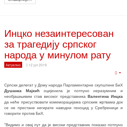
Инцко незаинтересован
за трагедију српског
народа у минулом рату
Актуелно
12 јул 2019
Emp
Српски делегат у Дому народа Парламентарне скупштине БиХ
Душанка Мајкић
оцијенила је потпуно неразумним и
необјашњивим став високог представника
Валентина Инцка
да неће присуствовати комеморацијама српским жртвама док
се не престане негирати наводни геноцид у Сребреници и
говорити против БиХ.
"Видимо и овај пут да је високи представник показао потпуно