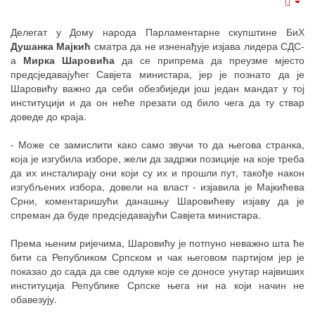
Emp
Делегат у Дому народа Парламентарне скупштине БиХ
Душанка Мајкић
сматра да не изненађује изјава лидера СДС-
а
Мирка Шаровића
да се припрема да преузме мјесто
предсједавајућег Савјета министара, јер је познато да је
Шаровићу важно да себи обезбиједи још један мандат у тој
институцији и да он неће презати од било чега да ту ствар
доведе до краја.
- Може се замислити како само звучи то да његова странка,
која је изгубила изборе, жели да задржи позиције на које треба
да их инсталирају они који су их и прошли пут, такође након
изгубљених избора, довели на власт - изјавила је Мајкићева
Срни, коментаришући данашњу Шаровићеву изјаву да је
спреман да буде предсједавајући Савјета министара.
Према њеним ријечима, Шаровићу је потпуно неважно шта ће
бити са Републиком Српском и чак његовом партијом јер је
показао до сада да све одлуке које се доносе унутар највиших
институција Републике Српске њега ни на који начин не
обавезују.