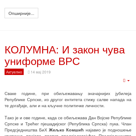
Опширније...
КОЛУМНА: И закон чува
униформе ВРС
Актуелно
14 мај 2019
Emp
Сваке године, при обиљежавању значајнијих јубилеја
Републике Српске, из другог ентитета стижу салве напада на
те догађаје, али и на кључне политичке личности.
Tако је и ове године, када се обиљежава Дан Војске Републике
Српске и Трећег пјешадијског (Република Српска) пука. Члан
Предсједништва БиХ
Жељко Комшић
најавио је подношење
кривичне пријаве против предсједавајућег Предсједништва