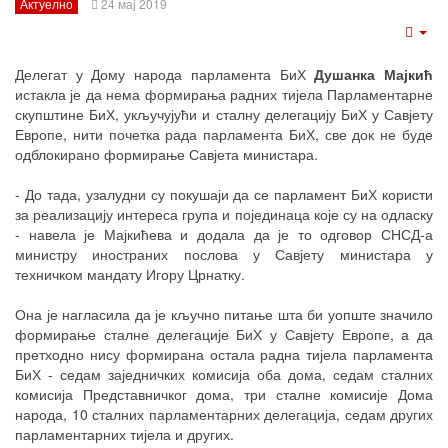
Актуелно
24 мај 2019
Emp
Делегат у Дому народа парламента БиХ
Душанка Мајкић
истакла је да нема формирања радних тијела Парламентарне
скупштине БиХ, укључујући и сталну делегацију БиХ у Савјету
Европе, нити почетка рада парламента БиХ, све док не буде
одблокирано формирање Савјета министара.
- До тада, узалудни су покушаји да се парламент БиХ користи
за реализацију интереса група и појединаца које су на одласку
- навела је Мајкићева и додала да је то одговор СНСД-а
министру иностраних послова у Савјету министара у
техничком мандату Игору Црнатку.
Она је нагласила да је кључно питање шта би уопште значило
формирање сталне делегације БиХ у Савјету Европе, а да
претходно нису формирана остала радна тијела парламента
БиХ - седам заједничких комисија оба дома, седам сталних
комисија Представничког дома, три сталне комисије Дома
народа, 10 сталних парламентарних делегација, седам других
парламентарних тијела и других.