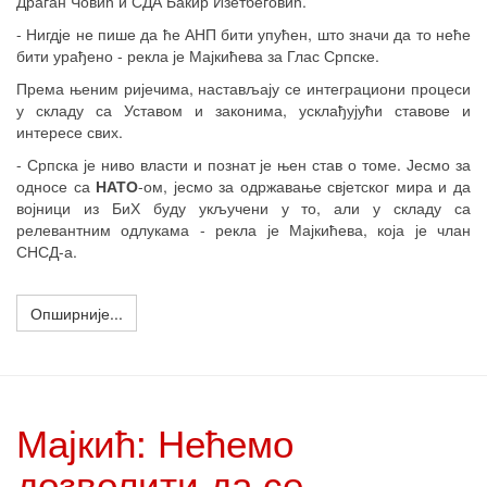
Драган Човић и СДА Бакир Изетбеговић.
- Нигдје не пише да ће АНП бити упућен, што значи да то неће
бити урађено - рекла је Мајкићева за Глас Српске.
Према њеним ријечима, настављају се интеграциони процеси
у складу са Уставом и законима, усклађујући ставове и
интересе свих.
- Српска је ниво власти и познат је њен став о томе. Јесмо за
односе са
НАТО
-ом, јесмо за одржавање свјетског мира и да
војници из БиХ буду укључени у то, али у складу са
релевантним одлукама - рекла је Мајкићева, која је члан
СНСД-а.
Опширније...
Мајкић: Нећемо
дозволити да се