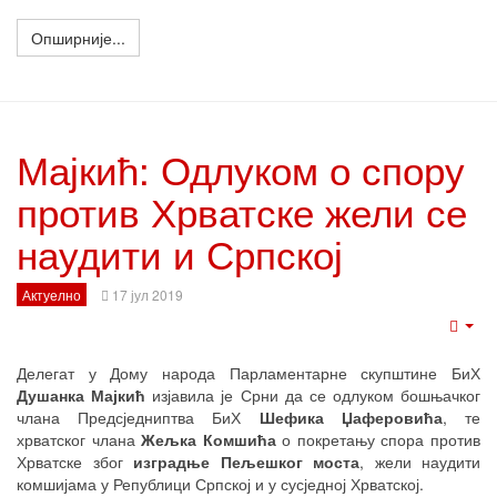
Опширније...
Мајкић: Одлуком о спору
против Хрватске жели се
наудити и Српској
Актуелно
17 јул 2019
Emp
Делегат у Дому народа Парламентарне скупштине БиХ
Душанка Мајкић
изјавила је Срни да се одлуком бошњачког
члана Предсједниптва БиХ
Шефика Џаферовића
, те
хрватског члана
Жељка Комшића
о покретању спора против
Хрватске због
изградње Пељешког моста
, жели наудити
комшијама у Републици Српској и у сусједној Хрватској.