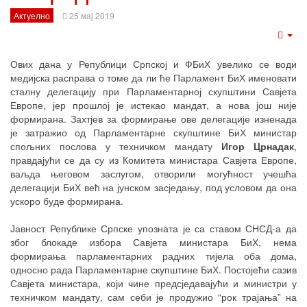
Актуелно
25 мај 2019
Emp
Ових дана у Републици Српској и ФБиХ увелико се води
медијска расправа о томе да ли ће Парламент БиХ именовати
сталну делегацију при Парламентарној скупштини Савјета
Европе, јер прошлој је истекао мандат, а нова још није
формирана. Захтјев за формирање ове делегације изненада
је затражио од Парламентарне скупштине БиХ министар
спољних послова у техничком мандату
Игор Црнадак
,
правдајући се да су из Комитета министара Савјета Европе,
ваљда његовом заслугом, отворили могућност учешћа
делегацији БиХ већ на јунском засједању, под условом да она
ускоро буде формирана.
Јавност Републике Српске упозната је са ставом СНСД-а да
због блокаде избора Савјета министара БиХ, нема
формирања парламентарних радних тијела оба дома,
односно рада Парламентарне скупштине БиХ. Постојећи сазив
Савјета министара, који чине предсједавајући и министри у
техничком мандату, сам себи је продужио “рок трајања” на