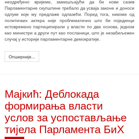
неодређено вријеме, замишљајући да би нови сазив
Парламентарне скупштине требало да усваја законе и доноси
одлуке које му предлаже одлазећи. Поред тога, никоме од
политичких актера није проблематично што би појединци
истовремено партиципирали у власти по два основа, једном
као министри а други пут као посланици, што је незабиљежен
случај у историји парламентарне демократије.
Опширније...
Мајкић: Деблокада
формирања власти
услов за успостављање
тијела Парламента БиХ