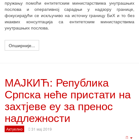
пружању помоћи ентитетским министарствима унутрашњих
послова и оперативној сарадњи у надзору границе,
фокусирајући се искључиво на источну границу БиХ и то без
икаквих консултација са ентитетским министарствима
унутрашњих послова.
Опширније...
МАЈКИЋ: Република
Српска неће пристати на
захтјеве еу за пренос
надлежности
Актуелно
31 мај 2019