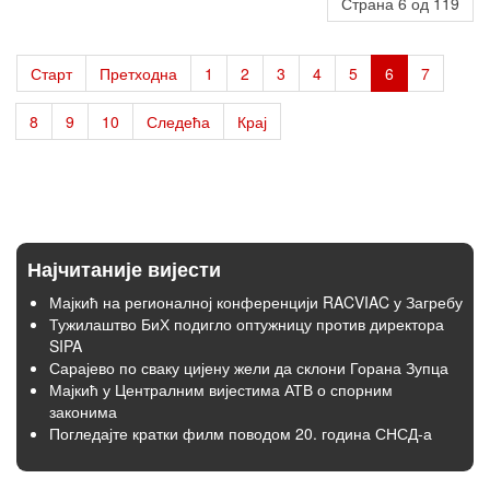
Страна 6 од 119
Старт
Претходна
1
2
3
4
5
6
7
8
9
10
Следећа
Крај
Најчитаније вијести
Мајкић на регионалној конференцији RACVIAC у Загребу
Тужилаштво БиХ подигло оптужницу против директора
SIPA
Сарајево по сваку цијену жели да склони Горана Зупца
Мајкић у Централним вијестима АТВ о спорним
законима
Погледајте кратки филм поводом 20. година СНСД-а