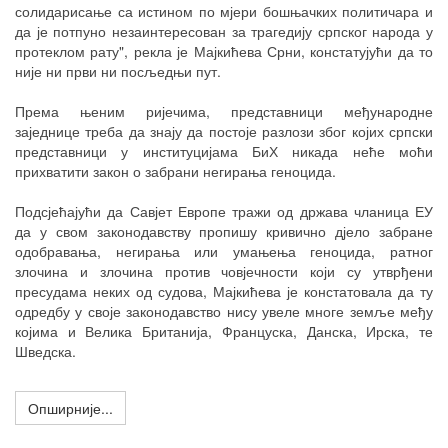
солидарисање са истином по мјери бошњачких политичара и
да је потпуно незаинтересован за трагедију српског народа у
протеклом рату", рекла је Мајкићева Срни, констатујући да то
није ни први ни посљедњи пут.
Према њеним ријечима, представници међународне
заједнице треба да знају да постоје разлози због којих српски
представници у институцијама БиХ никада неће моћи
прихватити закон о забрани негирања геноцида.
Подсјећајући да Савјет Европе тражи од држава чланица ЕУ
да у свом законодавству пропишу кривично дјело забране
одобравања, негирања или умањења геноцида, ратног
злочина и злочина против човјечности који су утврђени
пресудама неких од судова, Мајкићева је констатовала да ту
одредбу у своје законодавство нису увеле многе земље међу
којима и Велика Британија, Француска, Данска, Ирска, те
Шведска.
Опширније...