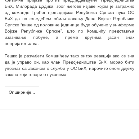
БиХ, Милорада Додика, због његове изјаве којом је затражио
од команде Трећег пјешадијског Република Српска пука ОС
БиХ да на сљедећем обиљежавању Дана Војске Рерпблике
Српске “више од половине јединице буде обучено у униформе
Војске Републике Српске”, што по Комшићу представља
изазивање побуне, а према другима јасан знак
непријатељства.
Тешко је разумјети Комшићеву тако хитру реакцију ако се зна
да је управо он, као члан Предсједништва БиХ, морао бити
упознат са Законом о служби у ОС БиХ, нарочито оном дијелу
закона који говори о пуковима.
Опширније...