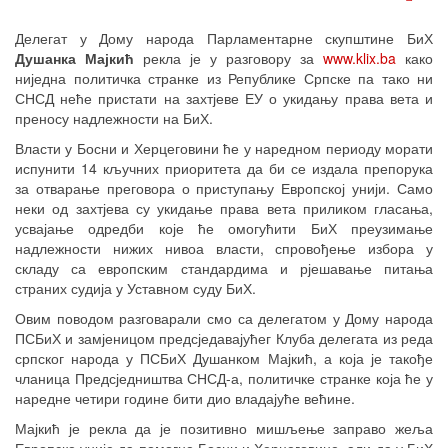
Emp
Делегат у Дому народа Парламентарне скупштине БиХ
Душанка Мајкић
рекла је у разговору за
www.klix.ba
како
ниједна политичка странке из Републике Српске па тако ни
СНСД неће пристати на захтјеве ЕУ о укидању права вета и
преносу надлежности на БиХ.
Власти у Босни и Херцеговини ће у наредном периоду морати
испунити 14 кључних приоритета да би се издала препорука
за отварање преговора о приступању Европској унији. Само
неки од захтјева су укидање права вета приликом гласања,
усвајање одредби које ће омогућити БиХ преузимање
надлежности нижих нивоа власти, спровођење избора у
складу са европским стандардима и рјешавање питања
страних судија у Уставном суду БиХ.
Овим поводом разговарали смо са делегатом у Дому народа
ПСБиХ и замјеницом предсједавајућег Клуба делегата из реда
српског народа у ПСБиХ Душанком Мајкић, а која је такође
чланица Предсједништва СНСД-а, политичке странке која ће у
наредне четири године бити дио владајуће већине.
Мајкић је рекла да је позитивно мишљење заправо жеља