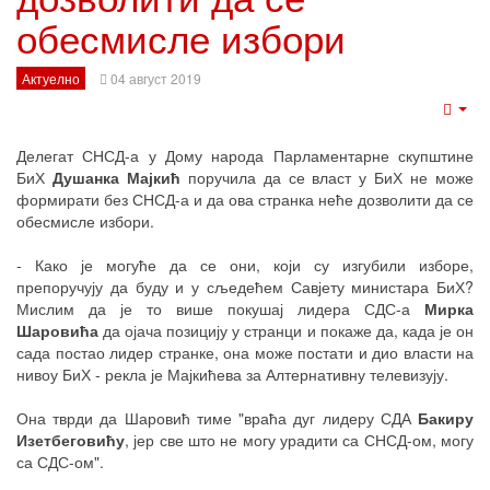
обесмисле избори
Актуелно
04 август 2019
Emp
Делегат СНСД-а у Дому народа Парламентарне скупштине
БиХ
Душанка Мајкић
поручила да се власт у БиХ не може
формирати без СНСД-а и да ова странка неће дозволити да се
обесмисле избори.
- Како је могуће да се они, који су изгубили изборе,
препоручују да буду и у сљедећем Савјету министара БиХ?
Мислим да је то више покушај лидера СДС-а
Мирка
Шаровића
да ојача позицију у странци и покаже да, када је он
сада постао лидер странке, она може постати и дио власти на
нивоу БиХ - рекла је Мајкићева за Алтернативну телевизују.
Она тврди да Шаровић тиме "враћа дуг лидеру СДА
Бакиру
Изетбеговићу
, јер све што не могу урадити са СНСД-ом, могу
са СДС-ом".