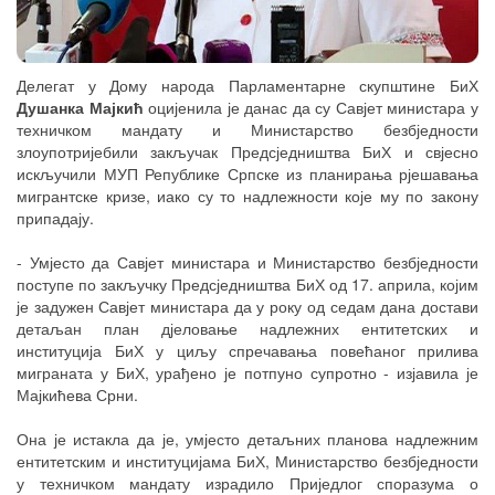
Делегат у Дому народа Парламентарне скупштине БиХ
Душанка Мајкић
оцијенила је данас да су Савјет министара у
техничком мандату и Министарство безбједности
злоупотријебили закључак Предсједништва БиХ и свјесно
искључили МУП Републике Српске из планирања рјешавања
мигрантске кризе, иако су то надлежности које му по закону
припадају.
- Умјесто да Савјет министара и Министарство безбједности
поступе по закључку Предсједништва БиХ од 17. априла, којим
је задужен Савјет министара да у року од седам дана достави
детаљан план дјеловање надлежних ентитетских и
институција БиХ у циљу спречавања повећаног прилива
миграната у БиХ, урађено је потпуно супротно - изјавила је
Мајкићева Срни.
Она је истакла да је, умјесто детаљних планова надлежним
ентитетским и институцијама БиХ, Министарство безбједности
у техничком мандату израдило Приједлог споразума о