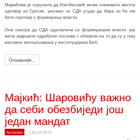
Мајкићева је поручила да Изетбеговић може очекивати жесток
одговор из Српске, уколико се СДА усуди да бира ко ће им
бити партнер у формирању власти.
Она сматра да СДА одуговлачи са формирањем власти, јер
жели завршити одређене послове с обзиром на то да су у току
масовна запошљавања у институцијама БиХ.
Опширније...
Мајкић: Шаровићу важно
да себи обезбиједи још
један мандат
Актуелно
23 јул 2019