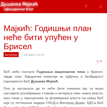
Мајкић: Годишњи план
неће бити упућен у
Брисел
Актуелно
08 август 2019
Emp
БиХ неће послати
Годишњи национални план
у Брисел,
тврди члан Заједничке комисије за одбрану и безбједност
парламента БиХ
Душанка Мајкић
.
Она је нагласила да то неће бити учињено јер се мора
наставити усклађивање ставова и интереса свих нивоа власти,
како пише у принципима за формирање власти на нивоу БиХ
које су потписали лидери СНСД-а Милорад Додик, ХДЗ-а БиХ