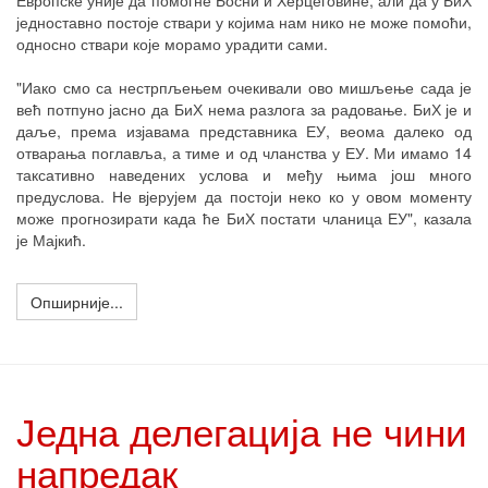
Европске уније да помогне Босни и Херцеговине, али да у БиХ
једноставно постоје ствари у којима нам нико не може помоћи,
односно ствари које морамо урадити сами.
"Иако смо са нестрпљењем очекивали ово мишљење сада је
већ потпуно јасно да БиХ нема разлога за радовање. БиХ је и
даље, према изјавама представника ЕУ, веома далеко од
отварања поглавља, а тиме и од чланства у ЕУ. Ми имамо 14
таксативно наведених услова и међу њима још много
предуслова. Не вјерујем да постоји неко ко у овом моменту
може прогнозирати када ће БиХ постати чланица ЕУ", казала
је Мајкић.
Опширније...
Једна делегација не чини
напредак