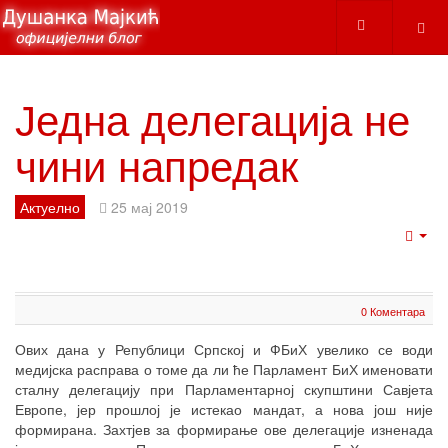
Једна делегација не
чини напредак
Актуелно
25 мај 2019
Emp
0 Коментара
Ових дана у Републици Српској и ФБиХ увелико се води
медијска расправа о томе да ли ће Парламент БиХ именовати
сталну делегацију при Парламентарној скупштини Савјета
Европе, јер прошлој је истекао мандат, а нова још није
формирана. Захтјев за формирање ове делегације изненада