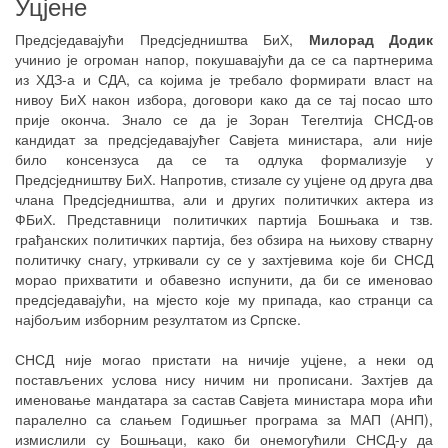
Уцјене
Предсједавајући Предсједништва БиХ,
Милорад Додик
учинио је огроман напор, покушавајући да се са партнерима
из ХДЗ-а и СДА, са којима је требало формирати власт на
нивоу БиХ након избора, договори како да се тај посао што
прије оконча. Знало се да је Зоран Тегелтија СНСД-ов
кандидат за предсједавајућег Савјета министара, али није
било консензуса да се та одлука формализује у
Предсједништву БиХ. Напротив, стизале су уцјене од друга два
члана Предсједништва, али и других политичких актера из
ФБиХ. Представници политичких партија Бошњака и тзв.
грађанских политичких партија, без обзира на њихову стварну
политичку снагу, утркивали су се у захтјевима које би СНСД
морао прихватити и обавезно испунити, да би се именовао
предсједавајући, на мјесто које му припада, као странци са
најбољим изборним резултатом из Српске.
СНСД није могао пристати на ничије уцјене, а неки од
постављених услова нису ничим ни прописани. Захтјев да
именовање мандатара за састав Савјета министара мора ићи
паралелно са слањем Годишњег програма за МАП (АНП),
измислили су Бошњаци, како би онемогућили СНСД-у да