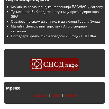
Мајкић на регионалној конференцији RACVIAC у Загребу
Тужилаштво БиХ подигло оптужницу против директора
SIPA
Сарајево по сваку цијену жели да склони Горана Зупца
Мајкић у Централним вијестима АТВ о спорним
законима
Погледајте кратки филм поводом 20. година СНСД-а
Мреже
Facebook
|
Twitter
|
Youtube