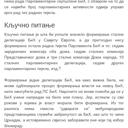
нема рада Парламентарне скупштине БиХ, с обзиром на то да
се највећи број парламентарних активности одвија управо
кроз рад тих радних тијела.
Кључно питање
Кључно питање је шта би уопште значило формирање сталне
делегације БиХ у Савјету Европе, а да претходно нису
формирана остала радна тијела Парламента БиХ и то: седам
заједничких комисија оба дома, седам сталних комисија
Представничког дома и три сталне комисије Дома народа, 10
сталних парламентарних делегација, седам других
парламентарних тијела, итд.?
Формирање једне делегације БиХ, ма како важна била, не
може одблокирати процес формирања власти на нивоу БиХ,
нити омогућити рад ПС БиХ. Нарочито не може помоћи да се у
БиХ учини напредак на било ком плану. Јер, истекли су сви
рокови у којима је власт морала бити формирана. Из тог
разлога нема смисла “удварати се” међународним
представницима глумећи забринутост за БиХ, као што то чини
Црнадак, а истовремено свјесно заборавити оне који тај избор
блокирају.