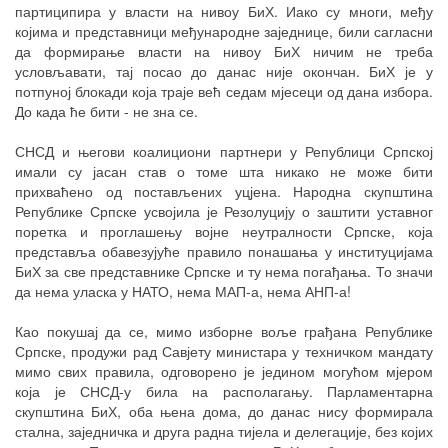
партиципира у власти на нивоу БиХ. Иако су многи, међу
којима и представници међународне заједнице, били сагласни
да формирање власти на нивоу БиХ ничим не треба
условљавати, тај посао до данас није окончан. БиХ је у
потпуној блокади која траје већ седам мјесеци од дана избора.
До када ће бити - не зна се.
СНСД и његови коалициони партнери у Републици Српској
имали су јасан став о томе шта никако не може бити
прихваћено од постављених уцјена. Народна скупштина
Републике Српске усвојила је Резолуцију о заштити уставног
поретка и проглашењу војне неутралности Српске, која
представља обавезујуће правило понашања у институцијама
БиХ за све представнике Српске и ту нема погађања. То значи
да нема уласка у НАТО, нема МАП-а, нема АНП-а!
Као покушај да се, мимо изборне воље грађана Републике
Српске, продужи рад Савјету министара у техничком мандату
мимо свих правила, одговорено је једином могућом мјером
која је СНСД-у била на располагању. Парламентарна
скупштина БиХ, оба њена дома, до данас нису формирала
стална, заједничка и друга радна тијела и делегације, без којих