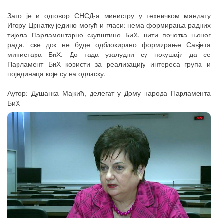
Зато је и одговор СНСД-а министру у техничком мандату
Игору Црнатку једино могућ и гласи: нема формирања радних
тијела Парламентарне скупштине БиХ, нити почетка њеног
рада, све док не буде одблокирано формирање Савјета
министара БиХ. До тада узалудни су покушаји да се
Парламент БиХ користи за реализацију интереса група и
појединаца које су на одласку.
Аутор: Душанка Мајкић, делегат у Дому народа Парламента
БиХ