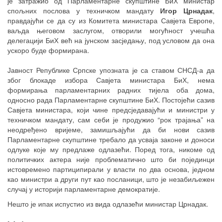
је затражио од Парламентарне скупштине БиХ министар
спољних послова у техничком мандату
Игор Црнадак
,
правдајући се да су из Комитета министара Савјета Европе,
ваљда његовом заслугом, отворили могућност учешћа
делегацији БиХ већ на јунском засједању, под условом да она
ускоро буде формирана.
Јавност Републике Српске упозната је са ставом СНСД-а да
због блокаде избора Савјета министара БиХ, нема
формирања парламентарних радних тијела оба дома,
односно рада Парламентарне скупштине БиХ. Постојећи сазив
Савјета министара, који чине предсједавајући и министри у
техничком мандату, сам себи је продужио “рок трајања” на
неодређено вријеме, замишљајући да би нови сазив
Парламентарне скупштине требало да усваја законе и доноси
одлуке које му предлаже одлазећи. Поред тога, никоме од
политичких актера није проблематично што би појединци
истовремено партиципирали у власти по два основа, једном
као министри а други пут као посланици, што је незабиљежен
случај у историји парламентарне демократије.
Нешто је ипак испустио из вида одлазећи министар Црнадак.