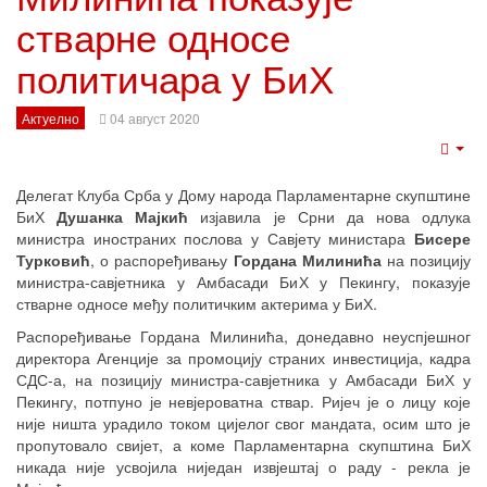
стварне односе
политичара у БиХ
Актуелно
04 август 2020
Emp
Делегат Клуба Срба у Дому народа Парламентарне скупштине
БиХ
Душанка Мајкић
изјавила је Срни да нова одлука
министра иностраних послова у Савјету министара
Бисере
Турковић
, о распоређивању
Гордана Милинића
на позицију
министра-савјетника у Амбасади БиХ у Пекингу, показује
стварне односе међу политичким актерима у БиХ.
Распоређивање Гордана Милинића, донедавно неуспјешног
директора Агенције за промоцију страних инвестиција, кадра
СДС-а, на позицију министра-савјетника у Амбасади БиХ у
Пекингу, потпуно је невјероватна ствар. Ријеч је о лицу које
није ништа урадило током цијелог свог мандата, осим што је
пропутовало свијет, а коме Парламентарна скупштина БиХ
никада није усвојила ниједан извјештај о раду - рекла је