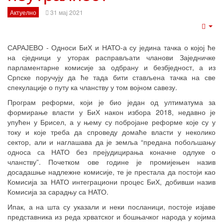
Актуелно
31 мај 2021
Emp
САРАЈЕВО - Односи БиХ и НАТО-а су једина тачка о којој ће
на сједници у уторак расправљати чланови Заједничке
парламентарне комисије за одбрану и безбједност, а из
Српске поручују да ће тада бити стављена тачка на све
спекулације о путу ка чланству у том војном савезу.
Програм реформи, који је био један од ултиматума за
формирање власти у БиХ након избора 2018, недавно је
упућен у Брисел, а у њему су побројане реформе које су у
току и које треба да спроведу домаће власти у неколико
сектор, али и наглашава да је земља “предана побољшању
односа са НАТО без прејудицирања коначне одлуке о
чланству”. Почетком ове године је промијењен назив
досадашње надлежне комисије, те је престала да постоји као
Комисија за НАТО интеграциони процес БиХ, добивши назив
Комисија за сарадњу са НАТО.
Ипак, а на шта су указали и неки посланици, постоје изјаве
представника из реда хрватског и бошњачког народа у којима