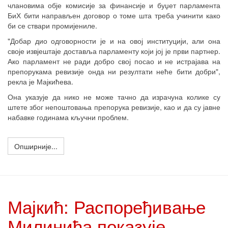
члановима обје комисије за финансије и буџет парламента
БиХ бити направљен договор о томе шта треба учинити како
би се ствари промијениле.
"Добар дио одговорности је и на овој институцији, али она
своје извјештаје доставља парламенту који јој је први партнер.
Ако парламент не ради добро свој посао и не истрајава на
препорукама ревизије онда ни резултати неће бити добри",
рекла је Мајкићева.
Она указује да нико не може тачно да израчуна колике су
штете због непоштовања препорука ревизије, као и да су јавне
набавке годинама кључни проблем.
Опширније...
Мајкић: Распоређивање
Милинића показује