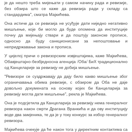
је да нешто треба мијењати у самом начину рада и ревизије,
без обзира што се каже да ревизија ради у складу са
стандардима", сматра Мајкићева.
Она истиче да се ревизија не усуђује дати ниједно негативно
мишљење, које би могло да буде опомена да институције
почну да мијењају ствари и да поштују законске прописе,
односно да буду санкционисани за непоштовање и
непридржавање закона и прописа.
У цијелој причи о ревизорским извјештајима, каже Мајкићева,
Обавјештајно-безбједносна агенција /Оба/ БиХ традиционално
од Канцеларије за ревизију не добија мишљење.
"Ревизори се суздржавају да дају било какво мишљење због
ограничавања обима ревизије, с обзиром да Оба не даје
довољно докумената на основу којих би Канцеларија за
ревизију могла дати мишљење", рекла је Мајкићева.
Она је подсјетила да Канцеларија за ревизију нема генералног
ревизора након смрти Драгана Вранкића и да ову институцију
воде два замјеника, те да је у току конкурс за избор генералног
ревизора.
Мајкићева очекује да ће након тога у директним контактима са