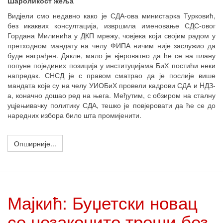
Шароликост жеља
Видјели смо недавно како је СДА-ова министарка Турковић,
без икаквих консултација, извршила именовање СДС-овог
Гордана Милинића у ДКП мрежу, човјека који својим радом у
претходном мандату на челу ФИПА ничим није заслужио да
буде награђен. Дакле, мало је вјероватно да ће се на плану
попуне појединих позиција у институцијама БиХ постићи неки
напредак. СНСД је с правом сматрао да је послије више
мандата које су на челу УИОБиХ провели кадрови СДА и HДЗ-
а, коначно дошао ред на њега. Међутим, с обзиром на сталну
уцјењивачку политику СДА, тешко је повјеровати да ће се до
наредних избора било шта промијенити.
Опширније...
Мајкић: Буџетски новац
се незаконито троши без