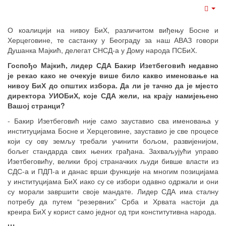
Emp
О коалицији на нивоу БиХ, различитом виђењу Босне и
Херцеговине, те састанку у Београду за наш АВАЗ говори
Душанка Мајкић, делегат СНСД-а у Дому народа ПСБиХ.
Госпођо Мајкић, лидер СДА Бакир Изетбеговић недавно
је рекао како не очекује више било какво именовање на
нивоу БиХ до општих избора. Да ли је тачно да је мјесто
директора УИОБиХ, које СДА жели, на крају намијењено
Вашој странци?
- Бакир Изетбеговић није само зауставио сва именовања у
институцијама Босне и Херцеговине, зауставио је све процесе
који су ову земљу требали учинити бољом, развијенијом,
бољег стандарда свих њених грађана. Захваљујући управо
Изетбеговићу, велики број страначких људи бивше власти из
СДС-а и ПДП-а и данас врши функције на многим позицијама
у институцијама БиХ иако су се избори одавно одржали и они
су морали завршити своје мандате. Лидер СДА има сталну
потребу да путем “резервних” Срба и Хрвата настоји да
креира БиХ у корист само једног од три конститутивна народа.