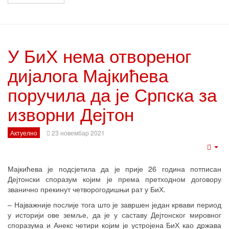
У БиХ нема отвореног
дијалога Мајкићева
поручила да је Српска за
изворни Дејтон
Актуелно
23 новембар 2021
Emp
Мајкићева је подсјетила да је прије 26 година потписан
Дејтонски споразум којим је према претходном договору
званично прекинут четворогодишњи рат у БиХ.
– Најважније послије тога што је завршен један крвави период
у историји ове земље, да је у саставу Дејтонског мировног
споразума и Анекс четири којим је устројена БиХ као држава