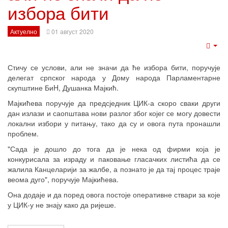
избора бити
Актуелно
01 август 2020
Emp
Стичу се услови, али не значи да ће избора бити, поручује
делегат српског народа у Дому народа Парламентарне
скупштине БиH, Душанка Мајкић.
Мајкићева поручује да предсједник ЦИК-а скоро сваки други
дан излази и саопштава нови разлог због којег се могу довести
локални избори у питању, тако да су и овога пута пронашли
проблем.
"Сада је дошло до тога да је нека од фирми која је
конкурисала за израду и паковање гласачких листића да се
жалила Канцеларији за жалбе, а познато је да тај процес траје
веома дуго", поручује Мајкићева.
Она додаје и да поред овога постоје оперативне ствари за које
у ЦИК-у не знају како да ријеше.