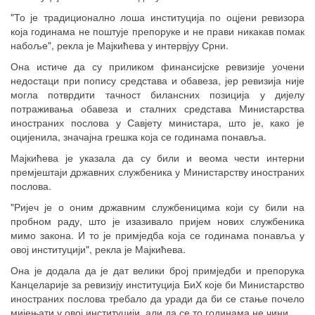
"То је традиционално лоша институција по оцјени ревизора
која годинама не поштује препоруке и не прави никакав помак
набоље", рекла је Мајкићева у интервјуу Срни.
Она истиче да су приликом финансијске ревизије уочени
недостаци при попису средстава и обавеза, јер ревизија није
могла потврдити тачност билансних позиција у дијелу
потраживања обавеза и сталних средстава Министарства
иностраних послова у Савјету министара, што је, како је
оцијенила, значајна грешка која се годинама понавља.
Мајкићева је указала да су били и веома чести интерни
премјештаји државних службеника у Министарству иностраних
послова.
"Ријеч је о оним државним службеницима који су били на
пробном раду, што је изазивало пријем нових службеника
мимо закона. И то је примједба која се годинама понавља у
овој институцији", рекла је Мајкићева.
Она је додала да је дат велики број примједби и препорука
Канцеларије за ревизију институција БиХ које би Министарство
иностраних послова требало да уради да би се стање почело
мијењати у овој институцији, али да се то годинама не чини.