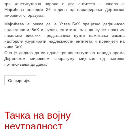
три конститутивна народа и два ентитета – навела је
Мајкићева поводом 26 година од парафирања Дејтонског
мировног споразума.
Мајкићева је рекла да је Устав БиХ прецизно дефинисао
надлежности БиХ и њених ентитета, али да су се правним
насиљем високих представника путем наметања закона
настојале узурпирати надлежности ентитета и пренијети на
ниво БиХ.
Она је додала да се однос три конститутивна народа према
Дејтонском мировном споразуму мијењао од његовог
потписивања до данас.
Опширније...
Тачка на војну
неутралност