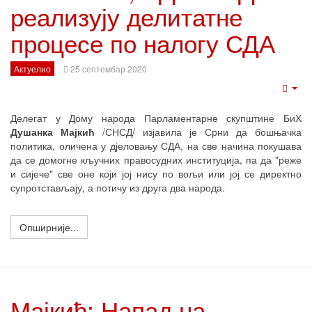
реализују делитатне
процесе по налогу СДА
Актуелно
25 септембар 2020
Emp
Делегат у Дому народа Парламентарне скупштине БиХ
Душанка Мајкић
/СНСД/ изјавила је Срни да бошњачка
политика, оличена у дјеловању СДА, на све начина покушава
да се домогне кључних правосудних институција, па да "реже
и сијече" све оне који јој нису по вољи или јој се директно
супротстављају, а потичу из друга два народа.
Опширније...
Мајкић: Напад на