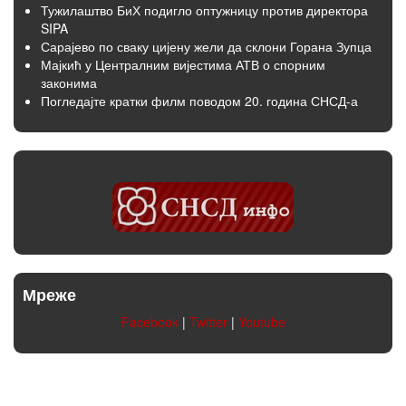
Тужилаштво БиХ подигло оптужницу против директора
SIPA
Сарајево по сваку цијену жели да склони Горана Зупца
Мајкић у Централним вијестима АТВ о спорним
законима
Погледајте кратки филм поводом 20. година СНСД-а
Мреже
Facebook
|
Twitter
|
Youtube