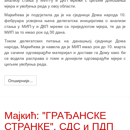
анализу стања у МИП-у и ДКП мрежи с циљем доношења
мјера и увођења реда у овој области.
Мајкићева је подсјетила да је на сједници Дома народа 10.
фебруара усвојена њена делегатска иницијатива о анализи
стања у МИП-у и ДКП мрежи са приједлогом мјера, те да је
МИП за то имао рок од 30 дана.
Током делегатских питања на данашњој сједници Дома
народа, Мајкићева је навела да је МИП имао рок до 10. марта
да сачини одговарајући материјал и достави га Дому како би
се водила расправа о томе и донијеле одговарајуће мјере с
циљем увођења реда.
Опширније...
Мајкић: "ГРАЂАНСКЕ
СТРАНКЕ", СДС и ПДП