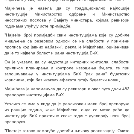
Мајкићева је навела да су традиционално најлошије
институције Министарство одбране и Министарство
иностраних послова у Савјету министара, којима ревизори
годинама упућују исте примједбе.
"Највећи број примједби свим институцијама које су добиле
мишљење са резервом односи се на слабости у примјени
прописа код јавних набавки", рекла је Мајкићева, оцијенивши
да је то највећа болест и рана институција БиХ.
Он је указала да су недостаци интерних контрола, слабости
приликом планирања и контроле извршења буџета, те при
запошљавању у институцијама БиХ "рак рана" буџетских
корисника, који без икаквих ефеката гутају буџетски новац.
Мајкићева је напоменула да су ревизори и овог пута дали 483
препоруке институцијама БиХ.
Уколико се има у виду да је реализован мали број препорука
из ранијих година, каже Мајкићева, онда се може рећи да
институције БиХ практично сваке године дуплирају нови број
препорука.
"Постаје готово немогуће достићи њихову реализацију. Очито