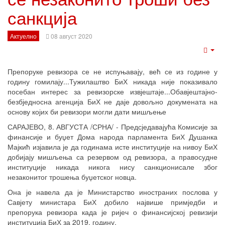
санкција
Актуелно
08 август 2020
Emp
Препоруке ревизора се не испуњавају, већ се из године у
годину гомилају...Тужилаштво БиХ никада није показивало
посебан интерес за ревизорске извјештаје...Обавјештајно-
безбједносна агенција БиХ не даје довољно докумената на
основу којих би ревизори могли дати мишљење
САРАЈЕВО, 8. АВГУСТА /СРНА/ - Предсједавајућа Комисије за
финансије и буџет Дома народа парламента БиХ Душанка
Мајкић изјавила је да годинама исте институције на нивоу БиХ
добијају мишљења са резервом од ревизора, а правосудне
институције никада никога нису санкционисале због
незаконитог трошења буџетског новца.
Она је навела да је Министарство иностраних послова у
Савјету министара БиХ добило највише примједби и
препорука ревизора када је ријеч о финансијској ревизији
институција БиХ за 2019. годину.