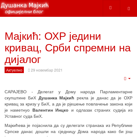
Мајкић: ОХР једини
кривац, Срби спремни на
дијалог
Актуелно
29 новембар 2021
Emp
САРАЈЕВО - Делегат у Дому народа Парламентарне
скупштине БиХ
Душанка Мајкић
рекла је данас да је ОХР
кривац за кризу у БиХ, а да је рјешење повлачење закона који
је наметнуо
Валентин Инцко
и одлазак страних судија из
Уставног суда БиХ.
Мајкићева је појаснила да су делегати странака из Републике
Српске данас дошли на сједницу Дома народа како би још