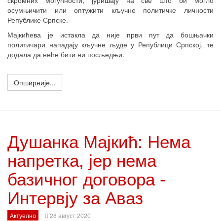
скромних могућности, јуришају на све што би могло
осумњичити или оптужити кључне политичке личности
Републике Српске.
Мајкићева је истакла да није први пут да бошњачки
политичари нападају кључне људе у Републици Српској, те
додала да неће бити ни посљедњи.
Опширније...
Душанка Мајкић: Нема
напретка, јер нема
базичног договора -
Интервју за Аваз
Актуелно
28 август 2020