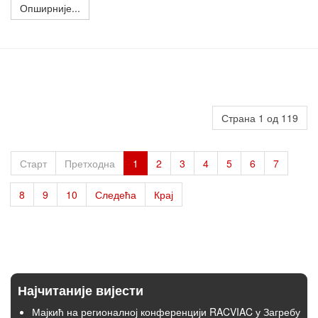
Опширније...
Страна 1 од 119
Старт
Претходна
1
2
3
4
5
6
7
8
9
10
Следећа
Крај
Најчитаније вијести
Мајкић на регионалној конференцији RACVIAC у Загребу