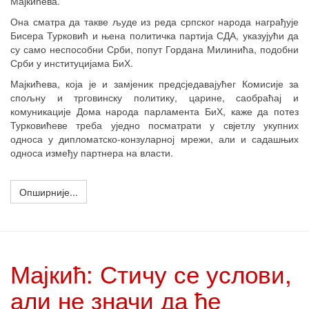
Мајкићева.
Она сматра да такве људе из реда српског народа награђује
Бисера Турковић и њена политичка партија СДА, указујући да
су само неспособни Срби, попут Гордана Милинића, подобни
Срби у институцијама БиХ.
Мајкићева, која је и замјеник предсједавајућег Комисије за
спољну и трговинску политику, царине, саобраћај и
комуникације Дома народа парламента БиХ, каже да потез
Турковићеве треба уједно посматрати у свјетлу укупних
односа у дипломатско-конзуларној мрежи, али и садашњих
односа између партнера на власти.
Опширније...
Мајкић: Стичу се услови,
али не значи да ће