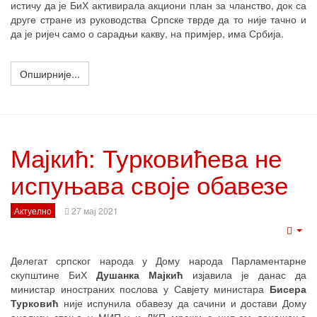
истичу да је БиХ активирала акциони план за чланство, док са
друге стране из руководства Српске тврде да то није тачно и
да је ријеч само о сарадњи какву, на примјер, има Србија.
Опширније...
Мајкић: Турковићева не
испуњава своје обавезе
Актуелно
27 мај 2021
Emp
Делегат српског народа у Дому народа Парламентарне
скупштине БиХ
Душанка Мајкић
изјавила је данас да
министар иностраних послова у Савјету министара
Бисера
Турковић
није испунила обавезу да сачини и достави Дому