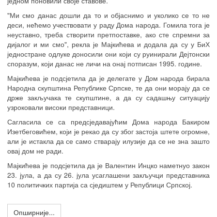
једном поновили своје ставове.
"Ми смо данас дошли да то и објаснимо и уколико се то не
деси, нећемо учествовати у раду Дома народа. Гомила тога је
неуставно, треба створити претпоставке, ако сте спремни за
дијалог и ми смо", рекла је Мајкићева и додала да су у БиХ
једностране одлуке доносили они који су руинирали Дејтонски
споразум, који данас не личи на онај потписан 1995. године.
Мајкићева је подсјетила да је делегате у Дом народа бирала
Народна скупштина Републике Српске, те да они морају да се
држе закључака те скупштине, а да су садашњу ситуацију
узроковали високи представници.
Сагласила се са предсједавајућим Дома народа Бакиром
Изетбеговићем, који је рекао да су због застоја штете огромне,
али је истакла да се само стварају илузије да се не зна зашто
овај дом не ради.
Мајкићева је подсјетила да је Валентин Инцко наметнуо закон
23. јула, а да су 26. јула усаглашени закључци представника
10 политичких партија са сједиштем у Републици Српској.
Опширније...