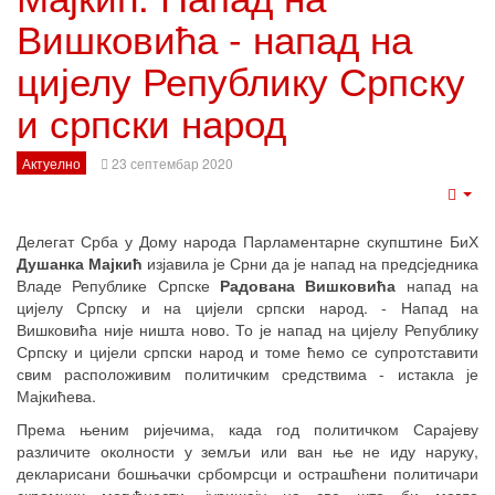
Вишковића - напад на
цијелу Републику Српску
и српски народ
Актуелно
23 септембар 2020
Emp
Делегат Срба у Дому народа Парламентарне скупштине БиХ
Душанка Мајкић
изјавила је Срни да је напад на предсједника
Владе Републике Српске
Радована Вишковића
напад на
цијелу Српску и на цијели српски народ. - Напад на
Вишковића није ништа ново. То је напад на цијелу Републику
Српску и цијели српски народ и томе ћемо се супротставити
свим расположивим политичким средствима - истакла је
Мајкићева.
Према њеним ријечима, када год политичком Сарајеву
различите околности у земљи или ван ње не иду наруку,
декларисани бошњачки србомрсци и острашћени политичари