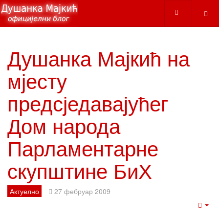
Душанка Мајкић на
мјесту
предсједавајућег
Дом народа
Парламентарне
скупштине БиХ
Актуелно
27 фебруар 2009
Emp