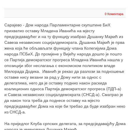
0 Коментара
Сарајево - Дом народа Парламентарне скупштине БиХ
прихватио оставку Младена Иванића на мјесту
предсједавајућег и на ту функцију изабрао Душанку Мајкић из
Савеза независних социјалдемократа. Душанка Мајкић је прва
жена која ће обљављати функцију члана Колегијума Дома
народа ПСБиХ. До промјене у Вијећу народа дошло је пошто
се Партија демократског прогреса Младена Иванића нашла у
опозицији због неслагања с економском политиком владе
Милорада Додика. Иванић је рекао да разлози за подношење
оставке нису везани за рад у Дому нити за однос с
делегатима, него да је оставку поднио након раскида
коалиционих односа Партија демократског прогреса (ПДП-а)
и Савеза независних социјалдемократа (СНСД-а). Сматрао је
да након тога треба да поднесе оставку на мјесто
предсједавајућег Дома на које би требао да буде изабран неко
из СНСД-а.
На приједлог Клуба српских делегата, за предсједавајућу Дома
народа је именована Душанка Мајкић.