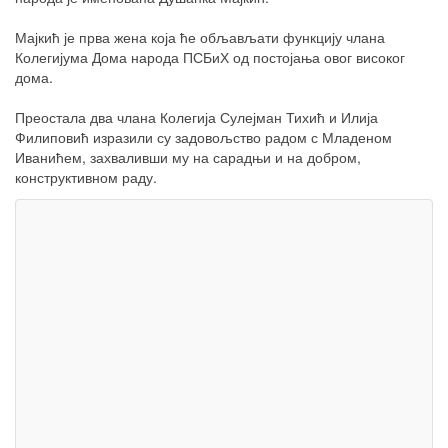
Мајкић је прва жена која ће обљављати функцију члана
Колегијума Дома народа ПСБиХ од постојања овог високог
дома.
Преостала два члана Колегија Сулејман Тихић и Илија
Филиповић изразили су задовољство радом с Младеном
Иванићем, захваливши му на сарадњи и на добром,
конструктивном раду.