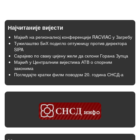
Најчитаније вијести
Мајкић на регионалној конференцији RACVIAC у Загребу
Тужилаштво БиХ подигло оптужницу против директора
SIPA
Сарајево по сваку цијену жели да склони Горана Зупца
Мајкић у Централним вијестима АТВ о спорним
законима
Погледајте кратки филм поводом 20. година СНСД-а