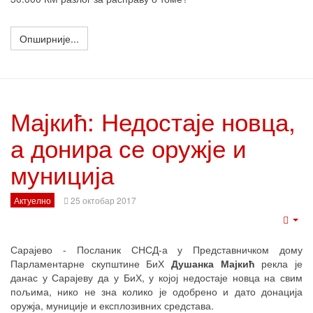
Опширније...
Мајкић: Недостаје новца,
а донира се оружје и
муниција
Актуелно
25 октобар 2017
Emp
Сарајево - Посланик СНСД-а у Представничком дому
Парламентарне скупштине БиХ
Душанка Мајкић
рекла је
данас у Сарајеву да у БиХ, у којој недостаје новца на свим
пољима, нико не зна колико је одобрено и дато донација
оружја, муниције и експлозивних средстава.