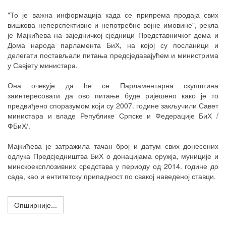
"То је важна информација када се припрема продаја свих
вишкова неперспективне и непотребне војне имовине", рекла
је Мајкићева на заједничкој сједници Представничког дома и
Дома народа парламента БиХ, на којој су посланици и
делегати постављали питања предсједавајућем и министрима
у Савјету министара.
Она очекује да ће се Парламентарна скупштина
заинтересовати да ово питање буде ријешено како је то
предвиђено споразумом који су 2007. године закључили Савет
министара и владе Републике Српске и Федерације БиХ /
ФБиХ/.
Мајкићева је затражила тачан број и датум свих донесених
одлука Предсједништва БиХ о донацијама оружја, муниције и
минскоексплозивних средстава у периоду од 2014. године до
сада, као и ентитетску припадност по свакој наведеној ставци.
Опширније...