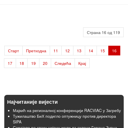
Страна 16 од 119
Старт
Претходна
11
12
13
14
15
16
17
18
19
20
Следећа
Крај
Најчитаније вијести
Мајкић на регионалној конференцији RACVIAC у Загребу
Тужилаштво БиХ подигло оптужницу против директора
SIPA
Сарајево по сваку цијену жели да склони Горана Зупца