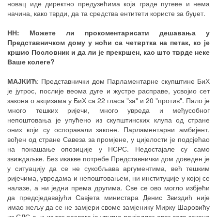
новац иде директно предузећима која граде путеве и нема
начина, како тврди, да та средства ентитети користе за буџет.
НН: Можете ли прокоментарисати дешавања у
Представничком дому у ноћи са четвртка на петак, ко је
кршио Пословник и да ли је прекршен, као што тврде неке
Ваше колеге?
МАЈКИЋ
: Представнички дом Парламентарне скупштине БиХ
је јутрос, послије веома дуге и жустре расправе, усвојио сет
закона о акцизама у БиХ са 22 гласа "за" и 20 "против". Пало је
много тешких ријечи, много увреда и међусобног
непоштовања је упућено из скупштинских клупа од стране
оних који су оспоравали законе. Парламентарни амбијент,
вођен од стране Савеза за промјене, у цијелости је подсјећао
на понашање опозиције у НСРС. Недостајале су само
звиждаљке. Без икакве потребе Представнички дом доведен је
у ситуацију да се не сукобљава аргументима, већ тешким
ријечима, увредама и непоштовањем, ни институције у којој се
налазе, а ни једни према другима. Све се ово могло избјећи
да предсједавајући Савјета министара Денис Звиздић није
имао жељу да се не замјери своме замјенику Мирку Шаровићу
из СДС-а, и из тог разлога је упутио приједлог овог сета закона