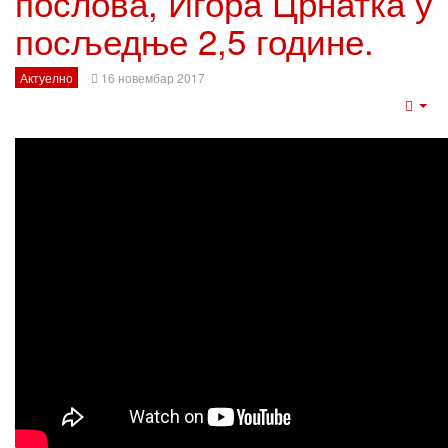
послова, Игора Црнатка у
посљедње 2,5 године.
Актуелно
16 новембар 2017
Emp