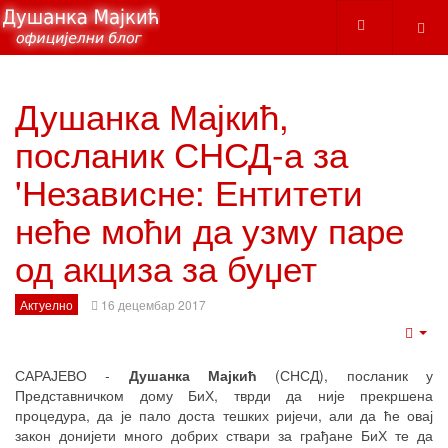
Душанка Мајкић,
посланик СНСД-а за
'Независне: Ентитети
неће моћи да узму паре
од акциза за буџет
Актуелно
16 децембар 2017
Emp
САРАЈЕВО -
Душанка Мајкић
(СНСД), посланик у
Представничком дому БиХ, тврди да није прекршена
процедура, да је пало доста тешких ријечи, али да ће овај
закон донијети много добрих ствари за грађане БиХ те да