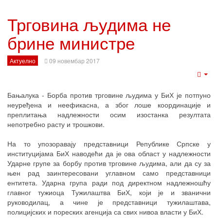
Трговина људима не
брине министре
Актуелно
09 новембар 2017
Emp
Бањалука - Борба против трговине људима у БиХ је потпуно
неуређена и неефикасна, а због лоше координације и
преплитања надлежности осим изостанка резултата
непотребно расту и трошкови.
На то упозоравају представници Републике Српске у
институцијама БиХ наводећи да је ова област у надлежности
Ударне групе за борбу против трговине људима, али да су за
њен рад заинтересовани углавном само представници
ентитета. Ударна група ради под директном надлежношћу
главног тужиоца Тужилаштва БиХ, који је и званични
руководилац, а чине је представници тужилаштава,
полицијских и пореских агенција са свих нивоа власти у БиХ.