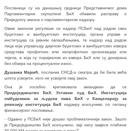
Посланици су на данашњој сједници Представничког дома
Парламентарне скупштине БиХ обавили расправу о
Приједлогу закона о парламентарном надзору.
Овим законом регулише се надзор ПСБиХ над радом свих
буџетских и ванбуџетских институција, органа управе и
институција са јавним овлашћењима, те надзор над радом
лица која управљају дијелом буџетских и ванбуџетских извора
средстава профитних или непрофитних организација или
тијела, а која су поријеклом из извора БиХ или су донирана
без обзира на процентуални износ.
Душанка Мајкић
, посланик СНСД-а сматра да би била већа
штета усвојити, него не усвојити овај закон.
Она је посебно критиковала амандман да се
Предсједништво БиХ
,
Уставни суд БиХ
,
Институција
омбудсмана за људска пава БиХ
и
Канцеларију за
ревизију институција БиХ
надзиру искључиво по питању
финансијског пословања.
- Одавно у ПСБиХ није дошао проблематичнији закон. Зашто
је Предсједништво БиХ искључено, зар нису завјесе плаћене
30.000 КМ разлог за расправу о томе?