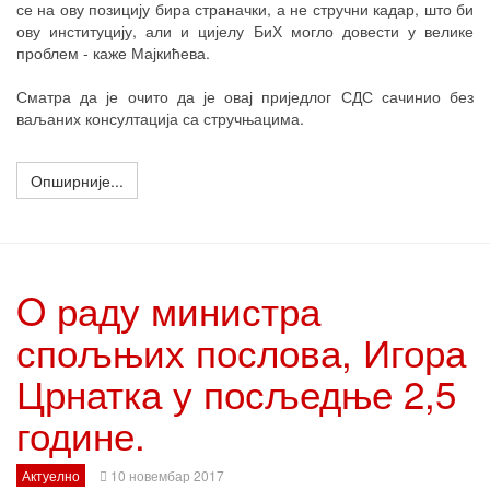
се на ову позицију бира страначки, а не стручни кадар, што би
ову институцију, али и цијелу БиХ могло довести у велике
проблем - каже Мајкићева.
Сматра да је очито да је овај приједлог СДС сачинио без
ваљаних консултација са стручњацима.
Опширније...
O раду министра
спољњих послова, Игора
Црнатка у посљедње 2,5
године.
Актуелно
10 новембар 2017