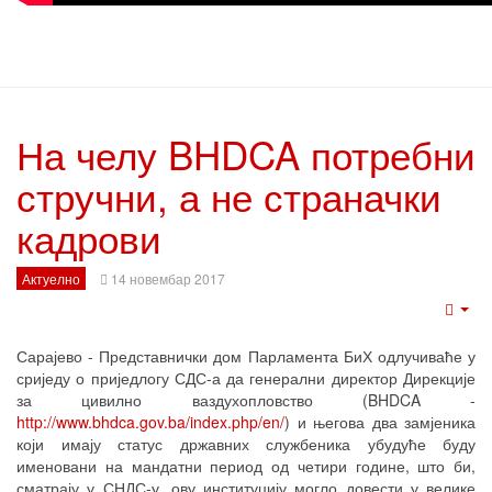
На челу BHDCA потребни
стручни, а не страначки
кадрови
Актуелно
14 новембар 2017
Emp
Сарајево - Представнички дом Парламента БиХ одлучиваће у
сриједу о приједлогу СДС-а да генерални директор Дирекције
за цивилно ваздухопловство (BHDCA -
http://www.bhdca.gov.ba/index.php/en/
) и његова два замјеника
који имају статус државних службеника убудуће буду
именовани на мандатни период од четири године, што би,
сматрају у СНДС-у, ову институцију могло довести у велике