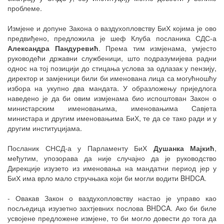
проблеме.
Измјене и допуне Закона о ваздухопловству БиХ којима је ово
предвиђено, предложила је шеф Клуба посланика СДС-а
Александра Пандуревић
. Према тим измјенама, умјесто
руководећи државни службеници, што подразумијева радни
однос на тој позицији до стицања услова за одлазак у пензију,
директор и замјеници били би именована лица са могућношћу
избора на укупно два мандата. У образложењу приједлога
наведено је да би овим измјенама био испоштован Закон о
министарским именовањима, именовањима Савјета
министара и другим именовањима БиХ, те да се тако ради и у
другим институцијама.
Посланик СНСД-а у Парламенту БиХ
Душанка Мајкић
,
међутим, упозорава да није случајно да је руководство
Дирекције изузето из именовања на мандатни период јер у
БиХ има врло мало стручњака који би могли водити BHDCA.
- Овакав Закон о ваздухопловству настао је управо као
посљедица изузетно захтјевних послова BHDCA. Ако би биле
усвојене предложене измјене, то би могло довести до тога да