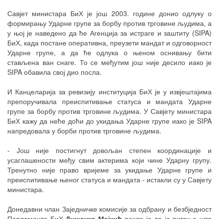
Савјет министара БиХ је још 2003. године донио одлуку о
формирању Ударне групе за борбу против трговине људима, а
у њој је наведено да ће Агенција за истраге и заштиту (SIPA)
БиХ, када постане оперативна, преузети мандат и одговорност
Ударне групе, а да ће одлука о њеном оснивању бити
стављена ван снаге. То се међутим још није десило иако је
SIPA обавила свој дио посла.
И Канцеларија за ревизију институција БиХ је у извјештајима
препоручивала преиспитивање статуса и мандата Ударне
групе за борбу против трговине људима. У Савјету министара
БиХ кажу да неће доћи до укидања Ударне групе иако је SIPA
напредовала у борби против трговине људима.
- Још није постигнут довољан степен координације и
усаглашености међу свим актерима који чине Ударну групу.
Тренутно није право вријеме за укидање Ударне групе и
преиспитивање њеног статуса и мандата - истакли су у Савјету
министара.
Донедавни члан Заједничке комисије за одбрану и безбједност
Парламента БиХ
Душанка Мајкић
рекла је да је питање шта