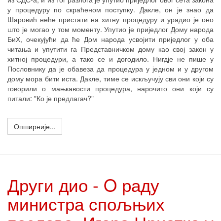
у процедуру по скраћеном поступку. Дакле, он је знао да
Шаровић неће пристати на хитну процедуру и урадио је оно
што је могао у том моменту. Упутио је приједлог Дому народа
БиХ, очекујући да ће Дом народа усвојити приједлог у оба
читања и упутити га Представничком дому као свој закон у
хитној процедури, а тако се и догодило. Нигдје не пише у
Пословнику да је обавеза да процедура у једном и у другом
дому мора бити иста. Дакле, тиме се искључују сви они који су
говорили о мањкавости процедура, нарочито они који су
питали: "Ко је предлагач?"
Опширније...
Други дио - O раду
министра спољњих