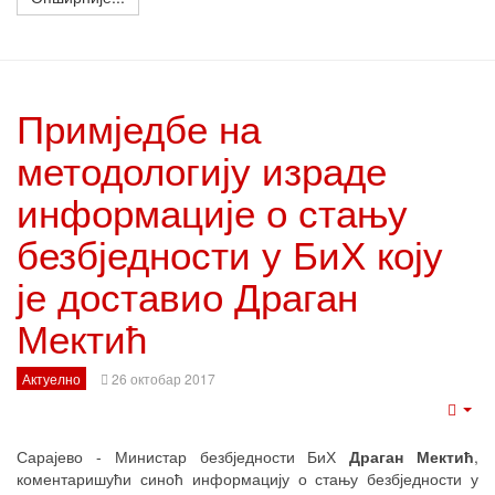
Примједбе на
методологију израде
информације о стању
безбједности у БиХ коју
је доставио Драган
Мектић
Актуелно
26 октобар 2017
Emp
Сарајево - Министар безбједности БиХ
Драган Мектић
,
коментаришући синоћ информацију о стању безбједности у