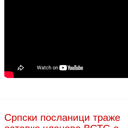
Српски посланици траже
оставке чланова ВСТС-а