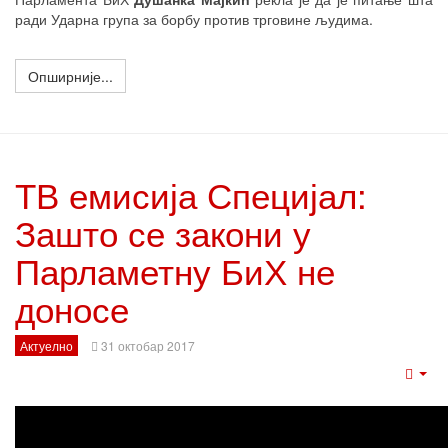
ради Ударна група за борбу против трговине људима.
Опширније...
ТВ емисија Специјал:
Зашто се закони у
Парламетну БиХ не
доносе
Актуелно
31 октобар 2017
Emp