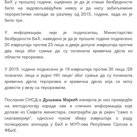
БиХ у прошлој години, оцијенио је да је стање безбједности
било на задовољавајућем нивоу и да нису забиљежени
терористички напади за разлику од 2015. године, када их је
било три.
У информацији, чији је подносилац Министарство
безбједности БиХ, наведено је да је прошле године поднесено
20 извјештаја против 23 лица и двије допуне извјештаја против
два лица због сумње да су починила кривична дјела из
области тероризма.
У 2015. години поднесено је 19 извјештаја против 30 лица /29
познатих лица и једно НН лице/ због сумње да су починила
кривична дјела тероризма и кривична дјела која се могу
довести у везу са тероризмом.
Посланик СНСД-а
Душанка Мајкић
изнијела је низ примједби
на методологију израде ове и сличних информација које
долазе из Савјета министара, сматрајући да је ријеч "само о
скаламерији", односно пуком збиру извјештаја о раду
полицијских агенција у БиХ и МУП-ова Републике Српске и
ФБиХ.