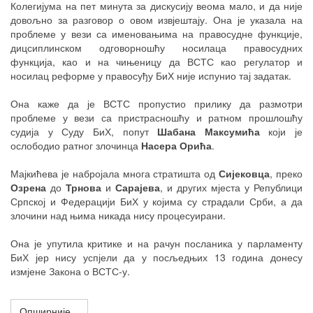
Колегијума на пет минута за дискусију веома мало, и да није
довољно за разговор о овом извјештају. Она је указала на
проблеме у вези са именовањима на правосудне функције,
дицсиплинском одговорношћу носилаца правосудних
функција, као и на чињеницу да ВСТС као регулатор и
носилац реформе у правосуђу БиХ није испунио тај задатак.
Она каже да је ВСТС пропустио прилику да размотри
проблеме у вези са пристрасношћу и ратном прошлошћу
судија у Суду БиХ, попут
Шабана Максумића
који је
ослободио ратног злочинца
Насера Орића
.
Мајкићева је набројала многа стратишта од
Сијековца
, преко
Озрена
до
Трнова
и
Сарајева
, и других мјеста у Републици
Српској и Федерацији БиХ у којима су страдали Срби, а да
злочини над њима никада нису процесуирани.
Она је упутила критике и на рачун посланика у парламенту
БиХ јер нису успјели да у посљедњих 13 година донесу
измјене Закона о ВСТС-у.
Опширније...