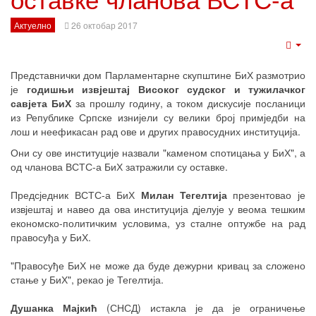
Актуелно
26 октобар 2017
Emp
Представнички дом Парламентарне скупштине БиХ размотрио
је
годишњи извјештај Високог судског и тужилачког
савјета БиХ
за прошлу годину, а током дискусије посланици
из Републике Српске изнијели су велики број примједби на
лош и неефикасан рад ове и других правосудних институција.
Они су ове институције назвали "каменом спотицања у БиХ", а
од чланова ВСТС-а БиХ затражили су оставке.
Предсједник ВСТС-а БиХ
Милан Тегелтија
презентовао је
извјештај и навео да ова институција дјелује у веома тешким
економско-политичким условима, уз сталне оптужбе на рад
правосуђа у БиХ.
"Правосуђе БиХ не може да буде дежурни кривац за сложено
стање у БиХ", рекао је Тегелтија.
Душанка Мајкић
(СНСД) истакла је да је ограничење