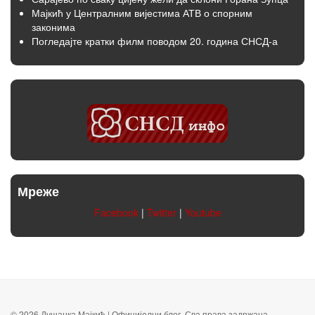
Мајкић у Централним вијестима АТВ о спорним
законима
Погледајте кратки филм поводом 20. година СНСД-а
Мреже
Facebook
|
Twitter
|
Youtube
© 2026 Душанка Мајкић | Официјeлни блог. Сва права задржана.