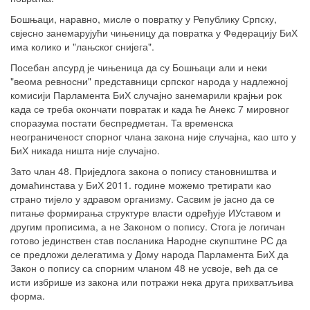
Бошњаци, наравно, мисле о повратку у Републику Српску,
свјесно занемарујући чињеницу да повратка у Федерацију БиХ
има колико и "лањског снијега".
Посебан апсурд је чињеница да су Бошњаци али и неки
"веома ревносни" представници српског народа у надлежној
комисији Парламента БиХ случајно занемарили крајњи рок
када се треба окончати повратак и када ће Анекс 7 мировног
споразума постати беспредметан. Та временска
неограниченост спорног члана закона није случајна, као што у
БиХ никада ништа није случајно.
Зато члан 48. Приједлога закона о попису становништва и
домаћинстава у БиХ 2011. године можемо третирати као
страно тијело у здравом организму. Сасвим је јасно да се
питање формирања структуре власти одређује ИУставом и
другим прописима, а не Законом о попису. Стога је логичан
готово јединствен став посланика Народне скупштине РС да
се предложи делегатима у Дому народа Парламента БиХ да
Закон о попису са спорним чланом 48 не усвоје, већ да се
исти избрише из закона или потражи нека друга прихватљива
форма.