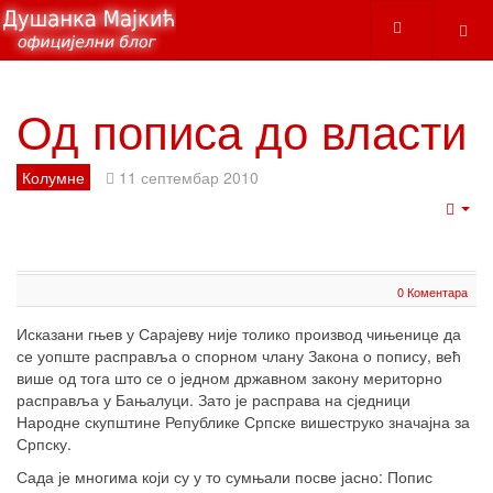
Од пописа до власти
Колумне
11 септембар 2010
Emp
0 Коментара
Исказани гњев у Сарајеву није толико производ чињенице да
се уопште расправља о спорном члану Закона о попису, већ
више од тога што се о једном државном закону мериторно
расправља у Бањалуци. Зато је расправа на сједници
Народне скупштине Републике Српске вишеструко значајна за
Српску.
Сада је многима који су у то сумњали посве јасно: Попис