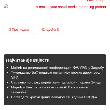
Претходна
Следећа
Најчитаније вијести
Мајкић на регионалној конференцији RACVIAC у Загребу
Тужилаштво БиХ подигло оптужницу против директора
SIPA
Сарајево по сваку цијену жели да склони Горана Зупца
Мајкић у Централним вијестима АТВ о спорним
законима
Погледајте кратки филм поводом 20. година СНСД-а