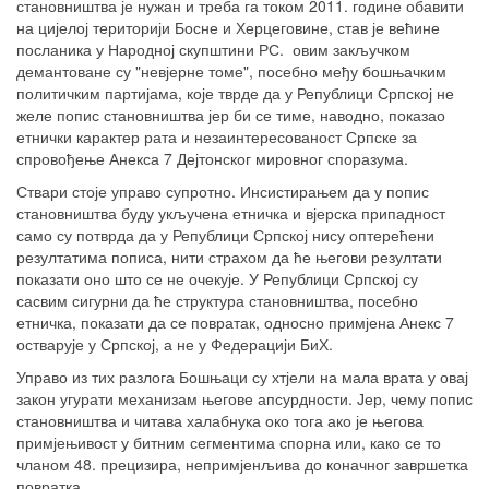
становништва је нужан и треба га током 2011. године обавити
на цијелој територији Босне и Херцеговине, став је већине
посланика у Народној скупштини РС. овим закључком
демантоване су "невјерне томе", посебно међу бошњачким
политичким партијама, које тврде да у Републици Српској не
желе попис становништва јер би се тиме, наводно, показао
етнички карактер рата и незаинтересованост Српске за
спровођење Анекса 7 Дејтонског мировног споразума.
Ствари стоје управо супротно. Инсистирањем да у попис
становништва буду укључена етничка и вјерска припадност
само су потврда да у Републици Српској нису оптерећени
резултатима пописа, нити страхом да ће његови резултати
показати оно што се не очекује. У Републици Српској су
сасвим сигурни да ће структура становништва, посебно
етничка, показати да се повратак, односно примјена Анекс 7
остварује у Српској, а не у Федерацији БиХ.
Управо из тих разлога Бошњаци су хтјели на мала врата у овај
закон угурати механизам његове апсурдности. Јер, чему попис
становништва и читава халабнука око тога ако је његова
примјењивост у битним сегментима спорна или, како се то
чланом 48. прецизира, непримјенљива до коначног завршетка
повратка.