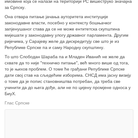
имовине која се налази на територији РС вишеструко значајна
за Српску.
Она отвара питање јачања ауторитета институције
законодавне власти, посебно у контексту бошњачког
запјенушаног става да се не може ентитетска скупштина
мијешати у законодавну улогу државног парламента. Другим
ријечима, у Сарајеву желе да дискредитују све што је из
Републике Српске па и саму Народну скупштину.
То што Слободан Шараба па и Младен Иванић не желе да
схвате да то није "техничко питање", већ много више од тога,
то је њихов проблем. О томе ће грађани Републике Српске
дати свој став на сљедећим изборима. СНСД има јасну визију
о томе да је попис становништва потребан, да треба све
учинити да до њега дође, али не по цијену промјене односа у
БиуХ.
Глас Српске