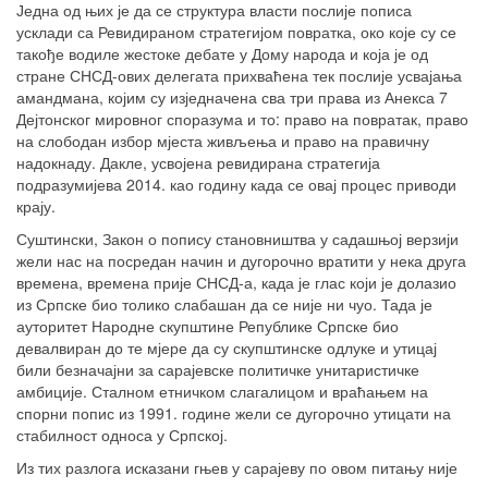
Једна од њих је да се структура власти послије пописа
усклади са Ревидираном стратегијом повратка, око које су се
такође водиле жестоке дебате у Дому народа и која је од
стране СНСД-ових делегата прихваћена тек послије усвајања
амандмана, којим су изједначена сва три права из Анекса 7
Дејтонског мировног споразума и то: право на повратак, право
на слободан избор мјеста живљења и право на правичну
надокнаду. Дакле, усвојена ревидирана стратегија
подразумијева 2014. као годину када се овај процес приводи
крају.
Суштински, Закон о попису становништва у садашњој верзији
жели нас на посредан начин и дугорочно вратити у нека друга
времена, времена прије СНСД-а, када је глас који је долазио
из Српске био толико слабашан да се није ни чуо. Тада је
ауторитет Народне скупштине Републике Српске био
девалвиран до те мјере да су скупштинске одлуке и утицај
били безначајни за сарајевске политичке унитаристичке
амбиције. Сталном етничком слагалицом и враћањем на
спорни попис из 1991. године жели се дугорочно утицати на
стабилност односа у Српској.
Из тих разлога исказани гњев у сарајеву по овом питању није