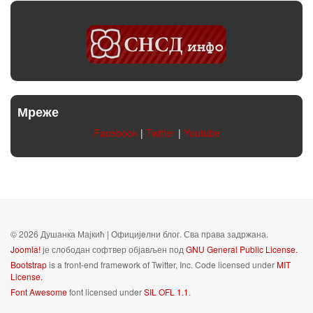
Мреже
Facebook
|
Twitter
|
Youtube
© 2026 Душанка Мајкић | Официјeлни блог. Сва права задржана.
Joomla!
је слободан софтвер објављен под
GNU General Public License.
Bootstrap
is a front-end framework of Twitter, Inc. Code licensed under
MIT
License.
Font Awesome
font licensed under
SIL OFL 1.1
.