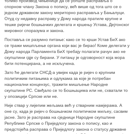
толико производ чињенице да се уопште расправља о
спорном члану Закона о попису, већ више од тога што се о
једном државном закону мериторно расправља у Бањалуци.
Отуд су недавну расправу у Дому народа пратиле крупне и
тешке ријечи бошњачких делегата и кршењу Устава, Дејтонског
мировног споразума и закона.
Поставља се разумно питање: како се то крши Устав БиХ ако
се тражи мишпљење органа који вас је бирао! Коме делегати у
Дому народа Парламента БиХ требају полагати рачун ако не
скупштини гдје су бирани. У питању је одговорност која мора
бити потенцирана, а не искључена.
Зато ће делегати СНСД-а увијек када је ријеч о крупним
политичким питањима и одлукама за које је потребан
национални концензус, тражити мишљење Народне
скупштине РС. Свиђало се то Бошњацима или не, схватали то
у опозицији Српске или не.
Није ствар у лијепим жељама већ у стварним намјерама. А
оне су, када је ријеч о бошњачком политичком миљеу, сасвим
јасне. Зато је расправа на сједници Народне скупштине
Републике Српске о Приједлогу закона о попису, као и
предстојећа расправа о Приједлогу закона о статусу државне