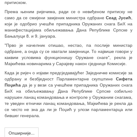
притиском.
Према њеним ријечима, ради се о невиђеном притиску не
само да се смијени замјеник министра одбране
Сеад Јусић
,
који је одобрио учешће припадника Оружаних снага БиХ на
манифестацијама обиљежавања Дана Републике Српске у
Бањалуци 8. и 9. јануара.
"Прво је начелник отишао, нестао, па послије министар
одбране, а онда су се хватали замјеници. То највише говори у
каквим условима функционишу Оружане снаге", рекла је
Мајкићева новинарима у Сарајеву након сједнице Комисије.
Када је ријеч о изјави предсједавајућег Заједничке комисије за
одбрану и безбједност Парламентарне скупштине
Сифета
Поџића
да је у вези са учешћем припадника Оружаних снага
БиХ на обиљежавању Дана Републике Српске озбиљно
нарушен ланац командовања и контроле у Оружаним снагама,
те уведен етнички ланац командовања, Мајкићева је рекла да
се често не зна да ли је Поџић у улози парламентарца или
бившег генерала.
Опширније...