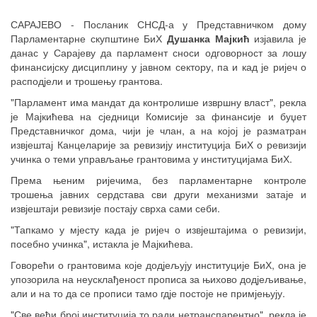
Emp
САРАЈЕВО - Посланик СНСД-а у Представничком дому
Парламентарне скупштине БиХ
Душанка Мајкић
изјавила је
данас у Сарајеву да парламент сноси одговорност за лошу
финансијску дисциплину у јавном сектору, па и кад је ријеч о
расподјели и трошењу грантова.
"Парламент има мандат да контролише извршну власт", рекла
је Мајкићева на сједници Комисије за финансије и буџет
Представничког дома, чији је члан, а на којој је разматран
извјештај Канцеларије за ревизију институција БиХ о ревизији
учинка о теми управљање грантовима у институцијама БиХ.
Према њеним ријечима, без парламентарне контроле
трошења јавних сердстава сви други механизми затаје и
извјештаји ревизије постају сврха сами себи.
"Тапкамо у мјесту када је ријеч о извјештајима о ревизији,
посебно учинка", истакла је Мајкићева.
Говорећи о грантовима које додјељују институције БиХ, она је
упозорила на неусклађеност прописа за њихово додјељивање,
али и на то да се прописи тамо гдје постоје не примјењују.
"Све већи број институција то ради нетранспарентно", рекла је