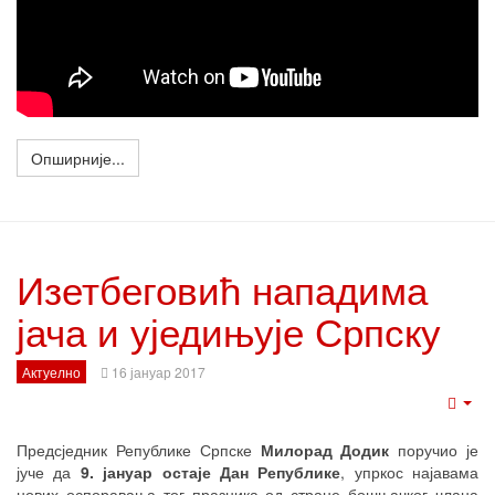
Опширније...
Изетбеговић нападима
јача и уједињује Српску
Актуелно
16 јануар 2017
Emp
Предсједник Републике Српске
Милорад Додик
поручио је
јуче да
9. јануар остаје Дан Републике
, упркос најавама
нових оспоравања тог празника од стране бошњачког члана