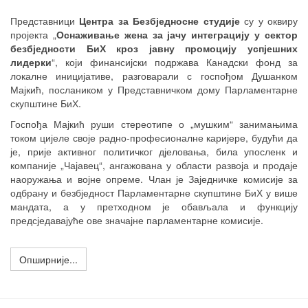
Emp
Представници
Центра за Безбједносне студије
су у оквиру
пројекта „
Оснаживање жена за јачу интеграцију у сектор
безбједности БиХ кроз јавну промоцију успјешних
лидерки
“, који финансијски подржава Канадски фонд за
локалне иницијативе, разговарали с госпођом Душанком
Мајкић, послаником у Представничком дому Парламентарне
скупштине БиХ.
Госпођа Мајкић руши стереотипе о „мушким“ занимањима
током цијеле своје радно-професионалне каријере, будући да
је, прије активног политичког дјеловања, била упосленк и
компаније „Чајавец“, ангажована у области развоја и продаје
наоружања и војне опреме. Члан је Заједничке комисије за
одбрану и безбједност Парламентарне скупштине БиХ у више
мандата, а у претходном је обављала и функцију
предсједавајуће ове значајне парламентарне комисије.
Опширније...