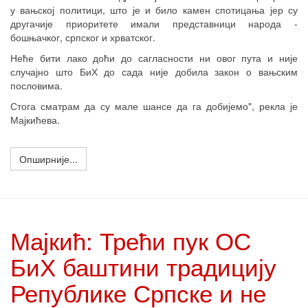
у вањској политици, што је и било камен спотицања јер су
другачије приоритете имали представници народа -
бошњачког, српског и хрватског.
Неће бити лако доћи до сагласности ни овог пута и није
случајно што БиХ до сада није добила закон о вањским
пословима.
Стога сматрам да су мале шансе да га добијемо", рекла је
Мајкићева.
Опширније...
Мајкић: Трећи пук ОС
БиХ баштини традицију
Републике Српске и не