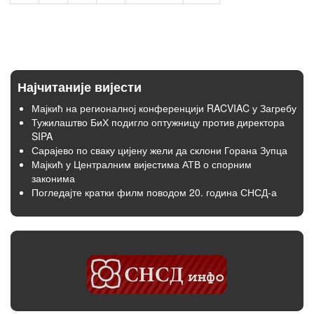
Најчитаније вијести
Мајкић на регионалној конференцији RACVIAC у Загребу
Тужилаштво БиХ подигло оптужницу против директора
SIPA
Сарајево по сваку цијену жели да склони Горана Зупца
Мајкић у Централним вијестима АТВ о спорним
законима
Погледајте кратки филм поводом 20. година СНСД-а