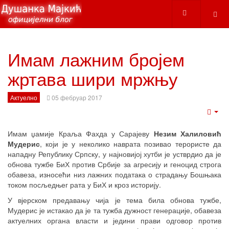
Имам лажним бројем
жртава шири мржњу
Актуелно
05 фебруар 2017
Emp
Имам џамије Краља Фахда у Сарајеву
Незим Халиловић
Мудерис
, који је у неколико наврата позивао терористе да
нападну Републику Српску, у најновијој хутби је устврдио да је
обнова тужбе БиХ против Србије за агресију и геноцид строга
обавеза, износећи низ лажних података о страдању Бошњака
током посљедњег рата у БиХ и кроз историју.
У вјерском предавању чија је тема била обнова тужбе,
Мудерис је истакао да је та тужба дужност генерације, обавеза
актуелних органа власти и једини прави одговор против