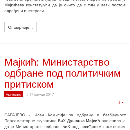
Мајкићева констатујући да је очито да с тим у вези постоје
одређени инстереси.
Опширније...
Мајкић: Министарство
одбране под политичким
притиском
Актуелно
17 јануар 2017
Emp
САРАЈЕВО - Члан Комисије за одбрану и безбједност
Парламентарне скупштине БиХ
Душанка Мајкић
оцијенила је
да је Министарство одбране БиХ под невиђеним политичким