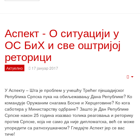
Аспект - О ситуацији у
ОС БиХ и све оштријој
реторици
Актуелно
17 јануар 2017
Emp
У Аспекту – Шта је проблем у учешћу Трећег пјешадијског
Република Српска пука на обиљежавању Дана Републике? Ко
командује Оружаним снагама Босне и Херцеговине? Ко кога
саботира у Министарству одбране? Зашто је Дан Републике
Српске након 25 година изазвао толика реаговања и реторику
против Српске, која не само да није дипломатска, већ се може
упоредити са ратнохушкачком? Гледајте Аспект јер се вас
тиче!