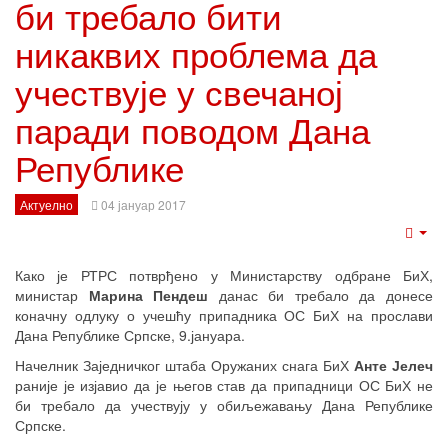
би требало бити
никаквих проблема да
учествује у свечаној
паради поводом Дана
Републике
Актуелно
04 јануар 2017
Emp
Како је РТРС потврђено у Министарству одбране БиХ,
министар
Марина Пендеш
данас би требало да донесе
коначну одлуку о учешћу припадника ОС БиХ на прослави
Дана Републике Српске, 9.јануара.
Начелник Заједничког штаба Оружаних снага БиХ
Анте Јелеч
раније је изјавио да је његов став да припадници ОС БиХ не
би требало да учествују у обиљежавању Дана Републике
Српске.