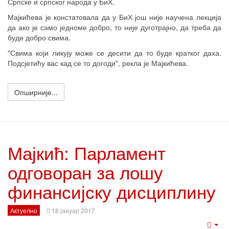
Српске и српског народа у БиХ.
Мајкићева је констатовала да у БиХ још није научена лекција
да ако је само једноме добро, то није дуготрајно, да треба да
буде добро свима.
"Свима који ликују може се десити да то буде кратког даха.
Подсјетићу вас кад се то догоди", рекла је Мајкићева.
Опширније...
Мајкић: Парламент
одговоран за лошу
финансијску дисциплину
Актуелно
18 јануар 2017