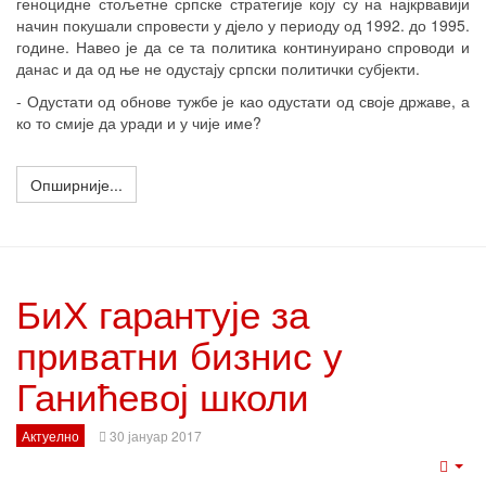
геноцидне стољетне српске стратегије коју су на најкрвавији
начин покушали спровести у дјело у периоду од 1992. до 1995.
године. Навео је да се та политика континуирано спроводи и
данас и да од ње не одустају српски политички субјекти.
- Одустати од обнове тужбе је као одустати од своје државе, а
ко то смије да уради и у чије име?
Опширније...
БиХ гарантује за
приватни бизнис у
Ганићевој школи
Актуелно
30 јануар 2017
Emp