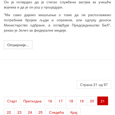
Он је потврдио да је стигао службени захтјев за учешће
војника и да је он још у процедури.
"Ми само дајемо мишљење о томе да ли располажемо
потребним бројем људи и опремом, али одлуку доноси
Министарство одбране, а потврђује Предсједништво БиХ",
рекао је Јелеч за федералне медије.
Опширније...
Страна 21 од 97
Старт
Претходна
16
17
18
19
20
21
22
23
24
25
Следећа
Крај