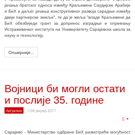
јачања братског односа између Краљевине Саудијске Арабије
и БиХ и даљег јачања конструктивног развоја сарадње између
двије партнерске земље", те да је жеља "владе Краљевине да
БиХ обезбиједи грант за допринос изградњи и опремању
Истраживачког института на Универзитету Сарајевска школа за
науку и технологију.
Опширније...
Војници би могли остати
и послије 35. године
Актуелно
26 јануар 2017
Emp
Сарајево - Министарство одбране БиХ размотриће могућност