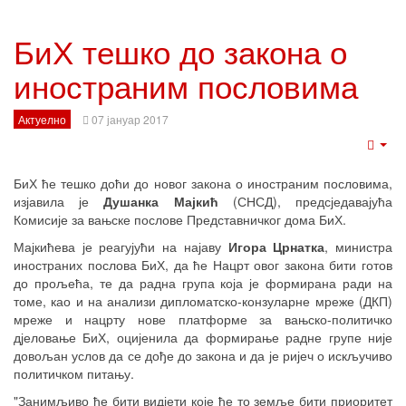
БиХ тешко до закона о
иностраним пословима
Актуелно
07 јануар 2017
Emp
БиХ ће тешко доћи до новог закона о иностраним пословима,
изјавила је
Душанка Мајкић
(СНСД), предсједавајућа
Комисије за вањске послове Представничког дома БиХ.
Мајкићева је реагујући на најаву
Игора Црнатка
, министра
иностраних послова БиХ, да ће Нацрт овог закона бити готов
до прољећа, те да радна група која је формирана ради на
томе, као и на анализи дипломатско-конзуларне мреже (ДКП)
мреже и нацрту нове платформе за вањско-политичко
дјеловање БиХ, оцијенила да формирање радне групе није
довољан услов да се дође до закона и да је ријеч о искључиво
политичком питању.
"Занимљиво ће бити видјети које ће то земље бити приоритет