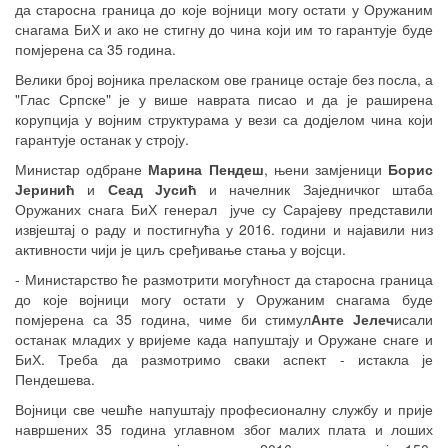
да старосна граница до које војници могу остати у Оружаним
снагама БиХ и ако не стигну до чина који им то гарантује буде
помјерена са 35 година.
Велики број војника преласком ове границе остаје без посла, а
"Глас Српске" је у више наврата писао и да је раширена
корупција у војним структурама у вези са додјелом чина који
гарантује останак у строју.
Министар одбране
Марина Пендеш
, њени замјеници
Борис
Јеринић
и
Сеад Јусић
и начелник Заједничког штаба
Оружаних снага БиХ генерал јуче су Сарајеву представили
извјештај о раду и постигнућа у 2016. години и најавили низ
активности чији је циљ сређивање стања у војсци.
- Министарство ће размотрити могућност да старосна граница
до које војници могу остати у Оружаним снагама буде
помјерена са 35 година, чиме би стимул
Анте Јелеч
исали
останак младих у вријеме када напуштају и Оружане снаге и
БиХ. Треба да размотримо сваки аспект - истакла је
Пендешева.
Војници све чешће напуштају професионалну службу и прије
навршених 35 година углавном због малих плата и лоших