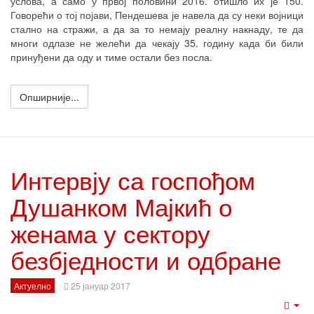
услова, а само у првој половини 2016. отишло их је 150.
Говорећи о тој појави, Пендешева је навела да су неки војници
стално на стражи, а да за то немају реалну накнаду, те да
многи одлазе не желећи да чекају 35. годину када би били
принуђени да оду и тиме остали без посла.
Опширније...
Интервју са госпођом
Душанком Мајкић о
женама у сектору
безбједности и одбране
Актуелно
25 јануар 2017