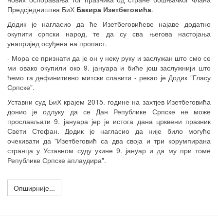
Предсједништва БиХ
Бакира Изетбеговића
.
Додик је нагласио да ће Изетбеговићеве најаве додатно
окупити српски народ, те да су сва његова настојања
унапријед осуђена на пропаст.
- Мора се признати да је он у неку руку и заслужан што смо се
ми овако окупили око 9. јануара и биће још заслужнији што
ћемо га дефинитивно митски славити - рекао је Додик "Гласу
Српске".
Уставни суд БиХ крајем 2015. године на захтјев Изетбеговића
донио је одлуку да се Дан Републике Српске не може
прослављати 9. јануара јер је истога дана црквени празник
Свети Стефан. Додик је нагласио да није било могуће
очекивати да "Изетбеговић са два своја и три корумпирана
странца у Уставном суду укине 9. јануар и да му при томе
Републике Српске
аплаудира".
Опширније...