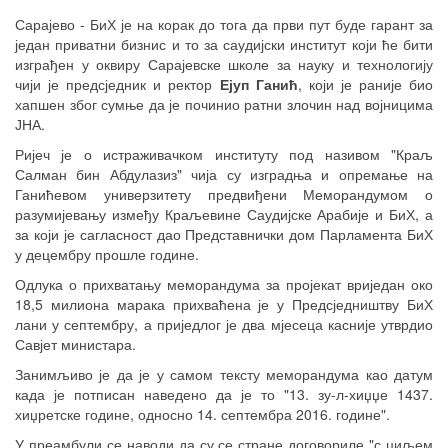
Сарајево - БиХ је на корак до тога да први пут буде гарант за
један приватни бизнис и то за саудијски институт који ће бити
изграђен у оквиру Сарајевске школе за науку и технологију
чији је предсједник и ректор
Ејуп Ганић
, који је раније био
хапшен због сумње да је починио ратни злочин над војницима
ЈНА.
Ријеч је о истраживачком институту под називом "Краљ
Салман бин Абдулазиз" чија су изградња и опремање на
Ганићевом универзитету предвиђени Меморандумом о
разумијевању између Краљевине Саудијске Арабије и БиХ, а
за који је сагласност дао Представнички дом Парламента БиХ
у децембру прошле године.
Одлука о прихватању меморандума за пројекат вриједан око
18,5 милиона марака прихваћена је у Предсједништву БиХ
лани у септембру, а приједлог је два мјесеца касније утврдио
Савјет министара.
Занимљиво је да је у самом тексту меморандума као датум
када је потписан наведено да је то "13. зу-л-хиџџе 1437.
хиџретске године, односно 14. септембра 2016. године".
У преамбули се наводи да су се стране договориле "с циљем