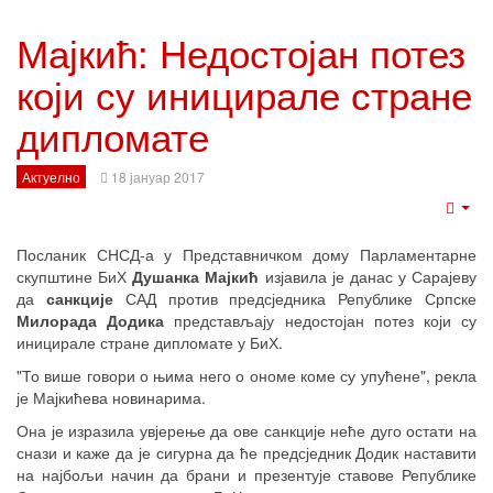
Мајкић: Недостојан потез
који су иницирале стране
дипломате
Актуелно
18 јануар 2017
Emp
Посланик СНСД-а у Представничком дому Парламентарне
скупштине БиХ
Душанка Мајкић
изјавила је данас у Сарајеву
да
санкције
САД против предсједника Републике Српске
Милорада Додика
представљају недостојан потез који су
иницирале стране дипломате у БиХ.
"То више говори о њима него о ономе коме су упућене", рекла
је Мајкићева новинарима.
Она је изразила увјерење да ове санкције неће дуго остати на
снази и каже да је сигурна да ће предсједник Додик наставити
на најбољи начин да брани и презентује ставове Републике