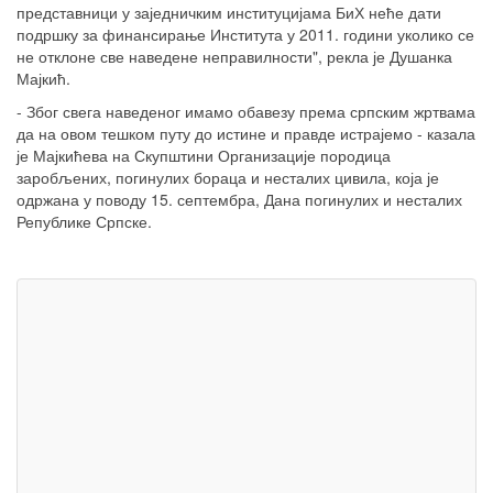
представници у заједничким институцијама БиХ неће дати
подршку за финансирање Института у 2011. години уколико се
не отклоне све наведене неправилности", рекла је Душанка
Мајкић.
- Због свега наведеног имамо обавезу према српским жртвама
да на овом тешком путу до истине и правде истрајемо - казала
је Мајкићева на Скупштини Организације породица
заробљених, погинулих бораца и несталих цивила, која је
одржана у поводу 15. септембра, Дана погинулих и несталих
Републике Српске.