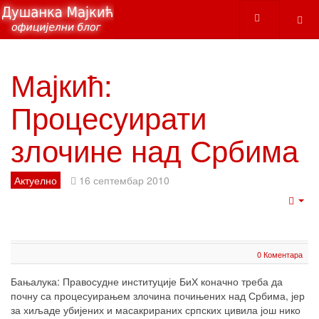
Мајкић:
Процесуирати
злочине над Србима
Актуелно
16 септембар 2010
Emp
0 Коментара
Бањалука: Правосудне институције БиХ коначно треба да
почну са процесуирањем злочина почињених над Србима, јер
за хиљаде убијених и масакрираних српских цивила још нико