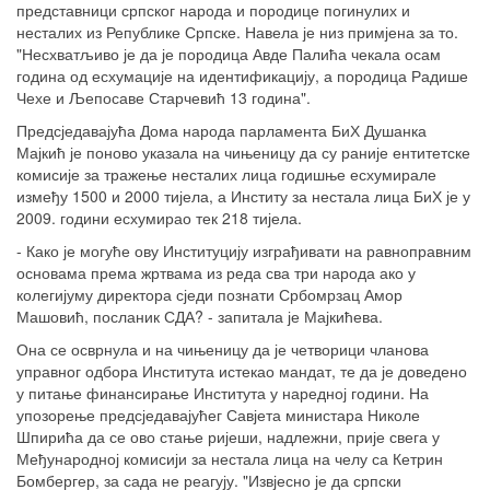
представници српског народа и породице погинулих и
несталих из Републике Српске. Навела је низ примјена за то.
"Несхватљиво је да је породица Авде Палића чекала осам
година од есхумације на идентификацију, а породица Радише
Чехе и Љепосаве Старчевић 13 година".
Предсједавајућа Дома народа парламента БиХ Душанка
Мајкић је поново указала на чињеницу да су раније ентитетске
комисије за тражење несталих лица годишње есхумирале
између 1500 и 2000 тијела, а Институ за нестала лица БиХ је у
2009. години есхумирао тек 218 тијела.
- Како је могуће ову Институцију изграђивати на равноправним
основама према жртвама из реда сва три народа ако у
колегијуму директора сједи познати Србомрзац Амор
Машовић, посланик СДА? - запитала је Мајкићева.
Она се осврнула и на чињеницу да је четворици чланова
управног одбора Института истекао мандат, те да је доведено
у питање финансирање Института у наредној години. На
упозорење предсједавајућег Савјета министара Николе
Шпирића да се ово стање ријеши, надлежни, прије свега у
Међународној комисији за нестала лица на челу са Кетрин
Бомбергер, за сада не реагују. "Извјесно је да српски