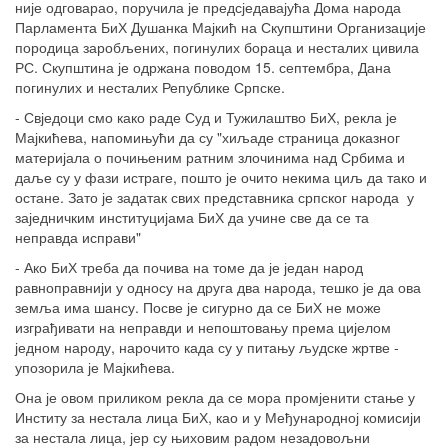
није одговарао, поручила је предсједавајућа Дома народа
Парламента БиХ Душанка Мајкић на Скупштини Организације
породица заробљених, погинулих бораца и несталих цивила
РС. Скупштина је одржана поводом 15. септембра, Дана
погинулих и несталих Републике Српске.
- Свједоци смо како раде Суд и Тужилаштво БиХ, рекла је
Мајкићева, напомињући да су "хиљаде страница доказног
материјала о почињеним ратним злочинима над Србима и
даље су у фази истраге, пошто је очито некима циљ да тако и
остане. Зато је задатак свих представника српског народа у
заједничким институцијама БиХ да учине све да се та
неправда исправи"
- Ако БиХ треба да почива на томе да је један народ
равноправнији у односу на друга два народа, тешко је да ова
земља има шансу. Посве је сигурно да се БиХ не може
изграђивати на неправди и непоштовању према цијелом
једном народу, нарочито када су у питању људске жртве -
упозорила је Мајкићева.
Она је овом приликом рекла да се мора промјенити стање у
Институ за нестала лица БиХ, као и у Међународној комисији
за нестала лица, јер су њиховим радом незадовољни