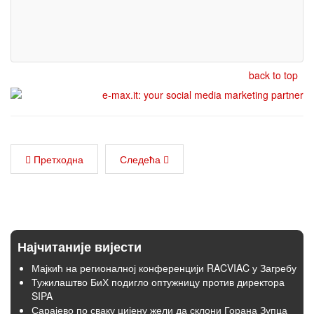
back to top
Претходна
Следећа
Најчитаније вијести
Мајкић на регионалној конференцији RACVIAC у Загребу
Тужилаштво БиХ подигло оптужницу против директора
SIPA
Сарајево по сваку цијену жели да склони Горана Зупца