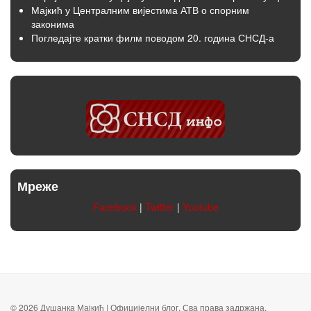
Мајкић у Централним вијестима АТВ о спорним
законима
Погледајте кратки филм поводом 20. година СНСД-а
Мреже
Facebook
|
Twitter
|
Youtube
© 2026 Душанка Мајкић | Официјeлни блог. Сва права задржана.