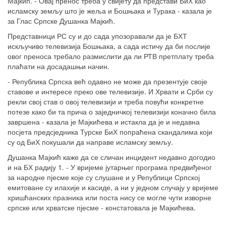
Мајкић. - Овај пренос треба у свијету да представи БиХ као
исламску земљу што је жеља и Бошњака и Турака - казала је
за Глас Српске Душанка Мајкић.
Представници РС су и до сада упозоравали да је БХТ
искључиво телевизија Бошњака, а сада истичу да би послије
овог преноса требало размислити да ли РТВ претплату треба
плаћати на досадашњи начин.
- Република Српска већ одавно не може да презентује своје
ставове и интересе преко ове телевизије. И Хрвати и Срби су
рекли свој став о овој телевизији и треба повући конкретне
потезе како би та прича о заједничкој телевизији коначно била
завршена - казала је Мајкићева и истакла да је и недавна
посјета предсједника Турске БиХ попраћена скандалима који
су од БиХ покушали да направе исламску земљу.
Душанка Мајкић каже да се сличан инцидент недавно догодио
и на БХ радију 1. - У вријеме јутарњег програма предвиђеног
за народне пјесме које су слушане и у Републици Српској
емитоване су илахије и касиде, а ни у једном случају у вријеме
хришћанских празника или поста нису се могле чути изворне
српске или хрватске пјесме - констатовала је Мајкићева.