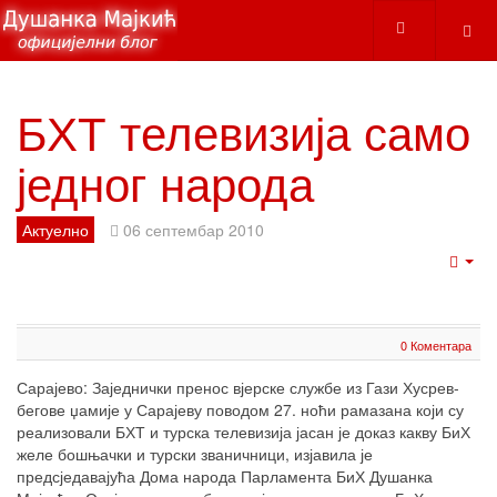
БХТ телевизија само
једног народа
Актуелно
06 септембар 2010
Emp
0 Коментара
Сарајево: Заједнички пренос вјерске службе из Гази Хусрев-
бегове џамије у Сарајеву поводом 27. ноћи рамазана који су
реализовали БХТ и турска телевизија јасан је доказ какву БиХ
желе бошњачки и турски званичници, изјавила је
предсједавајућа Дома народа Парламента БиХ Душанка