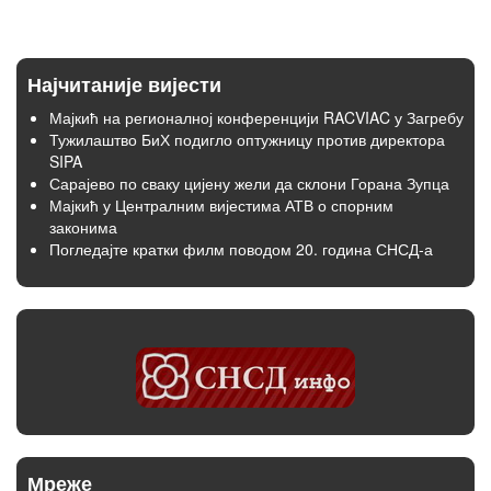
Најчитаније вијести
Мајкић на регионалној конференцији RACVIAC у Загребу
Тужилаштво БиХ подигло оптужницу против директора
SIPA
Сарајево по сваку цијену жели да склони Горана Зупца
Мајкић у Централним вијестима АТВ о спорним
законима
Погледајте кратки филм поводом 20. година СНСД-а
Мреже