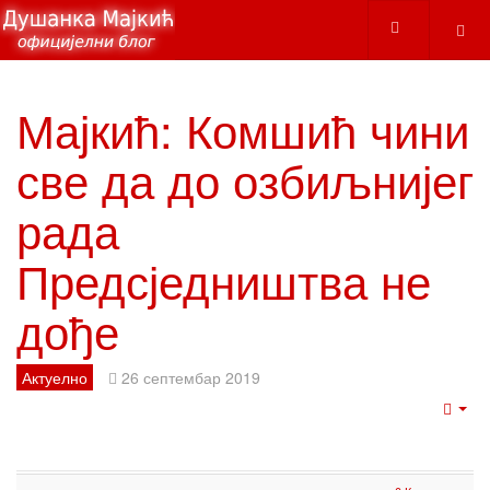
Мајкић: Комшић чини
све да до озбиљнијег
рада
Предсједништва не
дође
Актуелно
26 септембар 2019
Emp