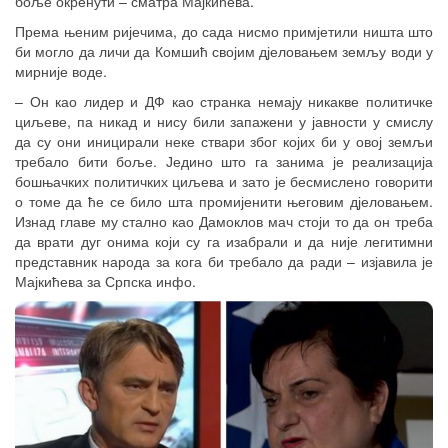
боље окренути – сматра Мајкићева.
Према њеним ријечима, до сада нисмо примјетили ништа што
би могло да личи да Комшић својим дјеловањем земљу води у
мирније воде.
– Он као лидер и ДФ као странка немају никакве политичке
циљеве, па никад и нису били запажени у јавности у смислу
да су они иницирали неке ствари због којих би у овој земљи
требало бити боље. Једино што га занима је реализација
бошњачких политичких циљева и зато је бесмислено говорити
о томе да ће се било шта промијенити његовим дјеловањем.
Изнад главе му стално као Дамоклов мач стоји то да он треба
да врати дуг онима који су га изабрали и да није легитимни
представник народа за кога би требало да ради – изјавила је
Мајкићева за Српска инфо.