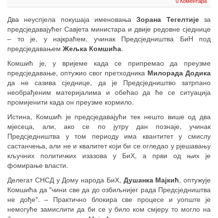
0 Коментара
Два неуспјела покушаја именовања
Зорана Тегелтије
за
предсједавајућег Савјета министара и двије редовне сједнице
– то је, у најкраћем, учинак Предсједништва БиH под
предсједавањем
Жељка Комшића
.
Комшић је, у вријеме када се припремао да преузме
предсједавање, оптужио свог претходника
Милорада Додика
да не сазива сједнице, да је Предсједништво затрпано
необрађеним материјалима и обећао да ће се ситуација
промијенити када он преузме кормило.
Истина, Комшић је предсједавајући тек нешто више од два
мјесеца, али, ако се по јутру дан познаје, учинак
Предсједништва у том периоду има квантитет у смислу
састанчења, али не и квалитет који би се огледао у рјешавању
кључних политичких изазова у БиХ, а први од њих је
фомирање власти.
Делегат СНСД у Дому народа БиХ,
Душанка Мајкић
, оптужује
Комшића да "чини све да до озбиљнијег рада Предсједништва
не дође". – Практично блокира све процесе и уопште је
немогуће замислити да би се у било ком смјеру то могло на