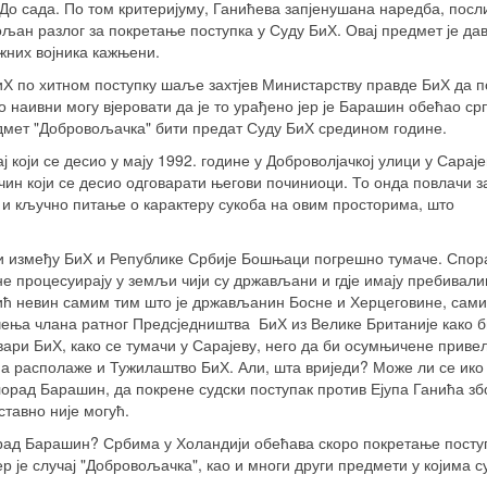
До сада. По том критеријуму, Ганићева запјенушана наредба, посли
ољан разлог за покретање поступка у Суду БиХ. Овај предмет је да
жних војника кажњени.
БиХ по хитном поступку шаље захтјев Министарству правде БиХ да 
 наивни могу вјеровати да је то урађено јер је Барашин обећао ср
дмет "Добровољачка" бити предат Суду БиХ средином године.
ај који се десио у мају 1992. године у Доброволјачкој улици у Сараје
ин који се десио одговарати његови починиоци. То онда повлачи з
а и кључно питање о карактеру сукоба на овим просторима, што
и између БиХ и Републике Србије Бошњаци погрешно тумаче. Спо
не процесуирају у земљи чији су држављани и гдје имају пребивали
анић невин самим тим што је држављанин Босне и Херцеговине, сам
чења члана ратног Предсједништва БиХ из Велике Британије како б
ари БиХ, како се тумачи у Сарајеву, него да би осумњичене приве
а располаже и Тужилаштво БиХ. Али, шта вриједи? Може ли се ико
орад Барашин, да покрене судски поступак против Ејупа Ганића зб
ставно није могућ.
орад Барашин? Србима у Холандији обећава скоро покретање посту
је случај "Добровољачка", као и многи други предмети у којима с