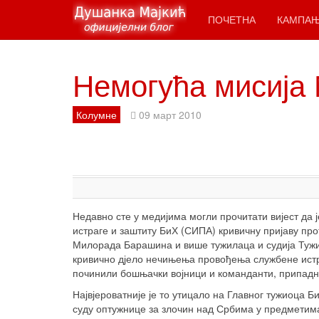
ПОЧЕТНА
КАМПА
Немогућа мисија
Колумне
09 март 2010
Недавно сте у медијима могли прочитати вијест да 
истраге и заштиту БиХ (СИПА) кривичну пријаву пр
Милорада Барашина и више тужилаца и судија Тужи
кривично дјело нечињења провођења службене истраг
починили бошњачки војници и команданти, припадн
Највјероватније је то утицало на Главног тужиоца 
суду оптужнице за злочин над Србима у предметима