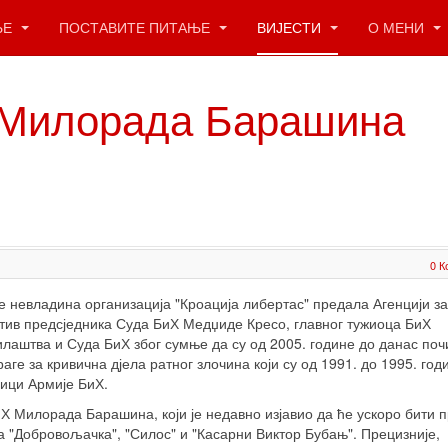
ЊЕ
ПОСТАВИТЕ ПИТАЊЕ
ВИЈЕСТИ
О МЕНИ
 Милорада Барашина
0 К
је невладина организација "Кроација либертас" предала Агенцији за
отив предсједника Суда БиХ Медџиде Кресо, главног тужиоца БиХ
лаштва и Суда БиХ због сумње да су од 2005. године до данас по
е за кривична дјела ратног злочина који су од 1991. до 1995. го
ици Армије БиХ.
БиХ Милорада Барашина, који је недавно изјавио да ће ускоро бити 
 "Добровољачка", "Силос" и "Касарни Виктор Бубањ". Прецизније,