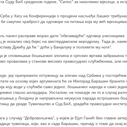
а Суду БиХ средином године, "Силос" за неколикио мјесеци, а ист
 Срба у Хагу на Конференцији о процјени насљеђа Хашког трибуна
а би сакупио храброст да одговори на питања која му већ мјесецима
ељ панел расправе морао дати "обечавајући" одговор учесницима
 је искалио свој бијес на амстердамском аеродрому. Тада је, наим
лаву Дукићу да ће " доћи у Банјалуку и поломити му ноге".
да је спомињање бошњачких злочина и српских жртава забрањена т
имо провалама у станове високих правосудних слућжбеника, али ни
рује, јер припремити оптужницу за злочин над Србима у постојећем
питати на основу којих аргумената ће се Милорад Барашин бранити 
ија коју води у слућжби само једног, бошњачког народа и само једн
невно гласно аплаудира. Уосталом, не показује ли то и случај ратн
 хапшења у Лондону је направљена неукусна парада истрошених б
у стању да ураде Тужилаштво и Суд БиХ, урадиће правосудне институ
а у случају "Добровољачка", у којем је Ејуп Ганић био главни актер
дици тужилаца, који, као и сада Барашин, причају о томе да онај ко