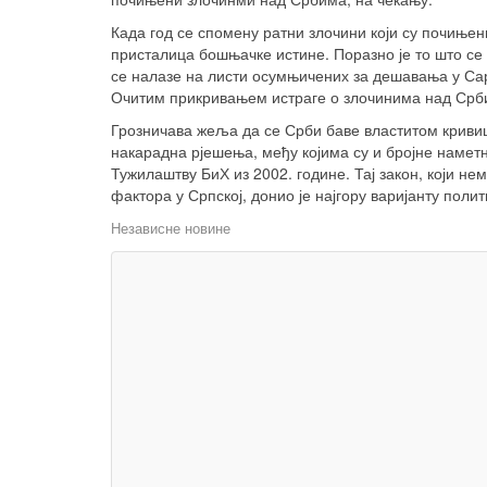
Када год се спомену ратни злочини који су почиње
присталица бошњачке истине. Поразно је то што с
се налазе на листи осумњичених за дешавања у Са
Очитим прикривањем истраге о злочинима над Србим
Грозничава жеља да се Срби баве властитом кривицо
накарадна рјешења, међу којима су и бројне наметн
Тужилаштву БиХ из 2002. године. Тај закон, који н
фактора у Српској, донио је најгору варијанту пол
Независне новине