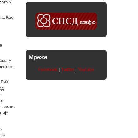
рага у
ла. Као
е
Мреже
ема у
како не
Facebook
|
Twitter
|
Youtube
 БиХ
од
е
ог
ошњачких
ције
.
 је