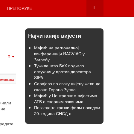
ПРЕПОРУКЕ
Најчитаније вијести
Мајкић на регионалној
конференцији RACVIAC у
Загребу
Empty
Тужилаштво БиХ подигло
оптужницу против директора
SIPA
оментара
Сарајево по сваку цијену жели да
склони Горана Зупца
Мајкић у Централним вијестима
АТВ о спорним законима
чинили
Погледајте кратки филм поводом
дине
20. година СНСД-а
предате