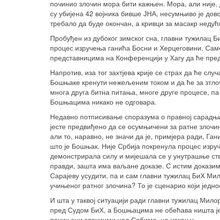
починио злочин мора бити кажњен. Мора, али није. 
су убијена 42 војника бивше ЈНА, несумњиво је дов
требало да буде окончан, а кривци за масакр недућ
Пробуђен из дубоког зимског сна, главни тужилац 
процес изручења ганића Босни и Херцеговини. Само
представницима на Конференцији у Хагу да ће пре
Напротив, иза тог захтјева крије се страх да ће случ
Бошњаке кренути нежељеним током и да ће за зтлоч
многа друга битна питања, многе друге процесе, п
Бошњацима никако не одговара.
Недавно потписивање споразума о правној сарадњ
јесте предвиђено да се осумњичени за ратне злочи
али то, наравно, не значи да је, примјера ради, Г
што је Бошњак. Није Србија покренула процес изру
демонстрирала силу и мијешала се у унутрашње ств
правди, зашта има ваљане доказе. С истим доказим
Сарајеву усудити, па и сам главни тужилац БиХ Мил
учињеног ратног злочина? То је сценарио који једно
И шта у таквој ситуацији ради главни тужилац Мил
пред Судом БиХ, а Бошњацима не обећава ништа јер 
почињени злочинми над Србима, на чекању.