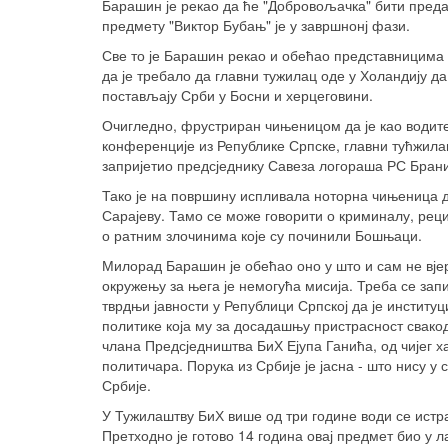
Барашин је рекао да ће "Добровољачка" бити предат
предмету "Виктор Бубањ" је у завршнонј фази.
Све то је Барашин рекао и обећао представницима
да је требало да главни тужилац оде у Холандију д
постављају Срби у Босни и херцеговини.
Очигледно, фрустриран чињеницом да је као водит
конференције из Републике Српске, главни тућжилац
запријетио предсједнику Савеза логораша РС Бранис
Тако је на површину испливала ноторна чињеница 
Сарајеву. Тамо се може говорити о криминалу, рец
о ратним злочинима које су починили Бошњаци.
Милорад Барашин је обећао оно у што и сам не вје
окружењу за њега је немогућа мисија. Треба се за
тврдњи јавности у Републици Српској да је институц
политике која му за досадашњу пристрасност свакод
члана Предсједништва БиХ Ејупа Ганића, од чијег
политичара. Порука из Србије је јасна - што нису 
Србије.
У Тужилаштву БиХ више од три године води се истраг
Претходно је готово 14 година овај предмет био у ла