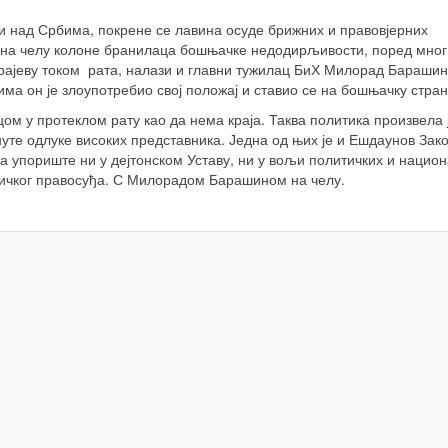
ни над Србима, покрене се лавина осуде брижних и правовјерних
е на челу колоне бранилаца бошњачке недодирљивости, поред многи
рајеву током рата, налази и главни тужилац БиХ Милорад Барашин
а он је злоупотребио свој положај и ставио се на бошњачку стран
м у протеклом рату као да нема краја. Таква политика произвела 
уте одлуке високих представника. Једна од њих је и Ешдаунов Зако
ема упориште ни у дејтонском Уставу, ни у вољи политичких и нацио
итичког правосуђа. С Милорадом Барашином на челу.