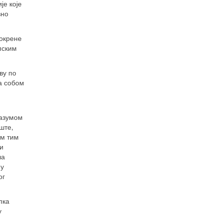
је које
вно
покрене
пским
ву по
а собом
разумом
ште,
им тим
и
ла
 у
ог
пка
у