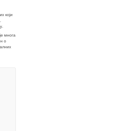
х који
.
у.
је многа
н о
налних