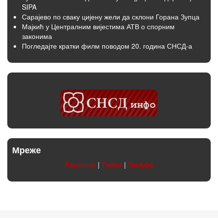
SIPA
Сарајево по сваку цијену жели да склони Горана Зупца
Мајкић у Централним вијестима АТВ о спорним
законима
Погледајте кратки филм поводом 20. година СНСД-а
Мреже
Facebook
|
Twitter
|
Youtube