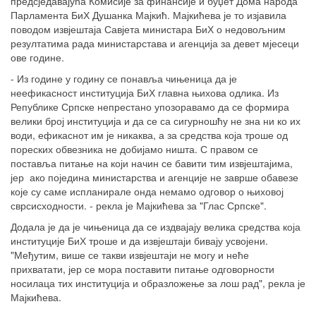
предсједавајућа Комисије за финансије и буџет Дома народа
Парламента БиХ Душанка Мајкић. Мајкићева је то изјавила
поводом извјештаја Савјета министара БиХ о недовољним
резултатима рада министарстава и агенција за девет мјесеци
ове године.
- Из године у годину се понавља чињеница да је
неефикасност институција БиХ главна њихова одлика. Из
Републике Српске непрестано упозоравамо да се формира
велики број институција и да се са сигурношћу не зна ни ко их
води, ефикаснот им је никаква, а за средства која троше од
пореских обвезника не добијамо ништа. С правом се
поставља питање на који начин се бавити тим извјештајима,
јер ако поједина министарства и агенције не заврше обавезе
које су саме испланирале онда немамо одговор о њиховој
сврсисходности. - рекла је Мајкићева за "Глас Српске".
Додала је да је чињеница да се издвајају велика средства која
институције БиХ троше и да извјештаји бивају усвојени.
"Међутим, више се такви извјештаји не могу и неће
прихватати, јер се мора поставити питање одговорности
носилаца тих институција и образложење за лош рад", рекла је
Мајкићева.