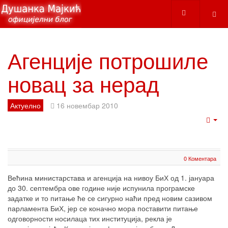
Агенције потрошиле
новац за нерад
Актуелно
16 новембар 2010
Emp
0 Коментара
Већина министарстава и агенција на нивоу БиХ од 1. јануара
до 30. септембра ове године није испунила програмске
задатке и то питање ће се сигурно наћи пред новим сазивом
парламента БиХ, јер се коначно мора поставити питање
одговорности носилаца тих институција, рекла је