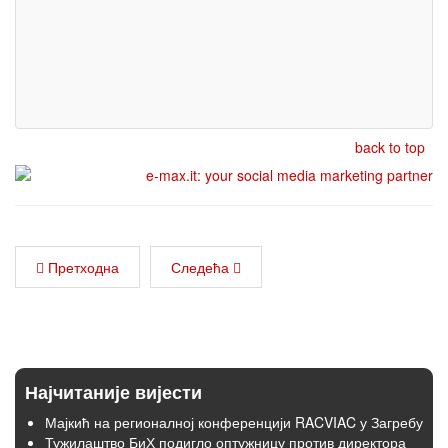
back to top
Претходна
Следећа
Најчитаније вијести
Мајкић на регионалној конференцији RACVIAC у Загребу
Тужилаштво БиХ подигло оптужницу против директора