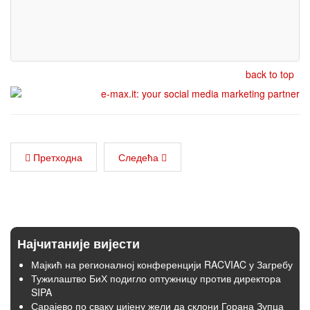
back to top
Претходна
Следећа
Најчитаније вијести
Мајкић на регионалној конференцији RACVIAC у Загребу
Тужилаштво БиХ подигло оптужницу против директора
SIPA
Сарајево по сваку цијену жели да склони Горана Зупца