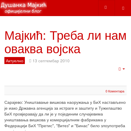
Мајкић: Треба ли нам
оваква војска
Актуелно
13 септембар 2010
Emp
0 Коментара
Сарајево: Уништавање вишкова наоружања у БиХ настављено
је иако Државна агенција за истраге и заштиту и Тужилаштво
БиХ провјеравају да ли је у појединим случајевима
уништавања вишкова у комерцијалним фабрикама у
Федерацији БиХ "Претис", "Витез" и "Бинас" било злоупотреба