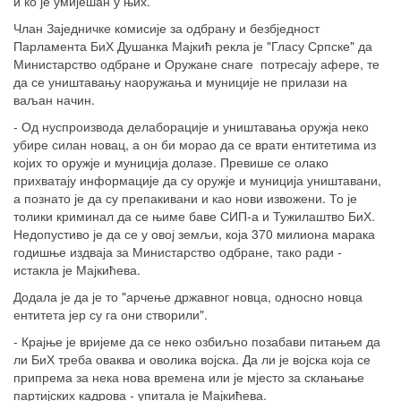
и ко је умијешан у њих.
Члан Заједничке комисије за одбрану и безбједност
Парламента БиХ Душанка Мајкић рекла је "Гласу Српске" да
Министарство одбране и Оружане снаге потресају афере, те
да се уништавању наоружања и муниције не прилази на
ваљан начин.
- Од нуспроизвода делаборације и уништавања оружја неко
убире силан новац, а он би морао да се врати ентитетима из
којих то оружје и муниција долазе. Превише се олако
прихватају информације да су оружје и муниција уништавани,
а познато је да су препакивани и као нови извожени. То је
толики криминал да се њиме баве СИП-а и Тужилаштво БиХ.
Недопустиво је да се у овој земљи, која 370 милиона марака
годишње издваја за Министарство одбране, тако ради -
истакла је Мајкићева.
Додала је да је то "арчење државног новца, односно новца
ентитета јер су га они створили".
- Крајње је вријеме да се неко озбиљно позабави питањем да
ли БиХ треба оваква и оволика војска. Да ли је војска која се
припрема за нека нова времена или је мјесто за склањање
партијских кадрова - упитала је Мајкићева.