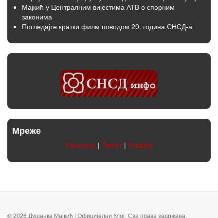
Мајкић у Централним вијестима АТВ о спорним
законима
Погледајте кратки филм поводом 20. година СНСД-а
Мреже
Facebook
|
Twitter
|
Youtube
© 2026 Душанка Мајкић | Официјeлни блог. Сва права задржана.