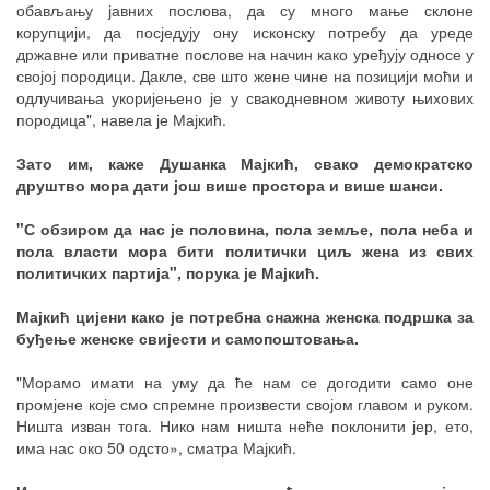
обављању јавних послова, да су много мање склоне
корупцији, да посједују ону исконску потребу да уреде
државне или приватне послове на начин како уређују односе у
својој породици. Дакле, све што жене чине на позицији моћи и
одлучивања укоријењено је у свакодневном животу њихових
породица", навела је Мајкић.
Зато им, каже Душанка Мајкић, свако демократско
друштво мора дати још више простора и више шанси.
"С обзиром да нас је половина, пола земље, пола неба и
пола власти мора бити политички циљ жена из свих
политичких партија", порука је Мајкић.
Мајкић цијени како је потребна снажна женска подршка за
буђење женске свијести и самопоштовања.
"Морамо имати на уму да ће нам се догодити само оне
промјене које смо спремне произвести својом главом и руком.
Ништа изван тога. Нико нам ништа неће поклонити јер, ето,
има нас око 50 одсто», сматра Мајкић.