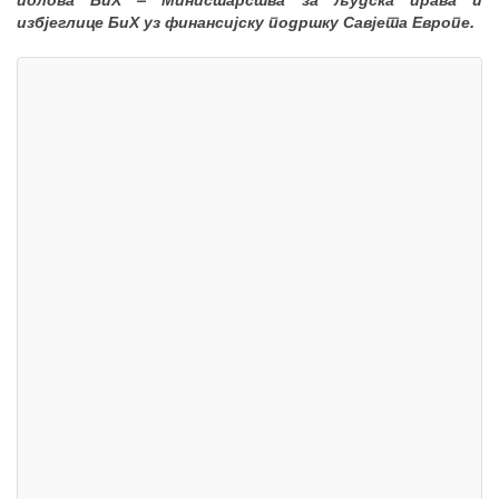
избјеглице БиХ уз финансијску подршку Савјета Европе.