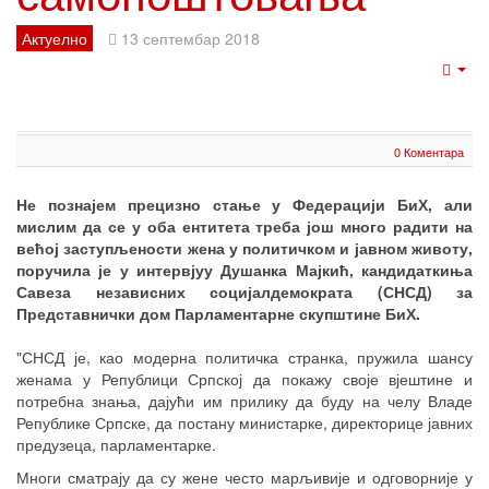
Актуелно
13 септембар 2018
Emp
0 Коментара
Не познајем прецизно стање у Федерацији БиХ, али
мислим да се у оба ентитета треба још много радити на
већој заступљености жена у политичком и јавном животу,
поручила је у интервјуу Душанка Мајкић, кандидаткиња
Савеза независних социјалдемократа (СНСД) за
Представнички дом Парламентарне скупштине БиХ.
"СНСД је, као модерна политичка странка, пружила шансу
женама у Републици Српској да покажу своје вјештине и
потребна знања, дајући им прилику да буду на челу Владе
Републике Српске, да постану министарке, директорице јавних
предузеца, парламентарке.
Многи сматрају да су жене често марљивије и одговорније у