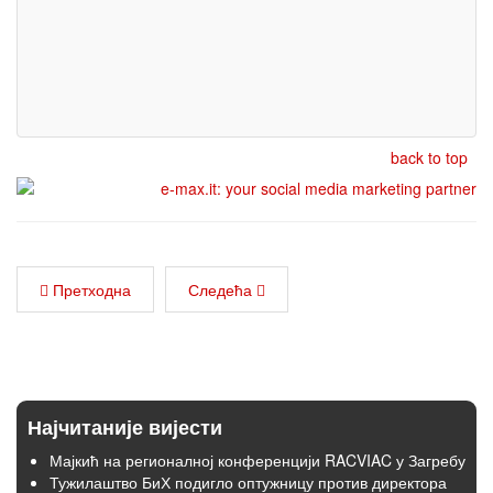
back to top
Претходна
Следећа
Најчитаније вијести
Мајкић на регионалној конференцији RACVIAC у Загребу
Тужилаштво БиХ подигло оптужницу против директора