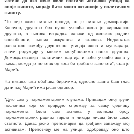
Истиче да ако жене желе постићи истински утицај на
своје животе, морају бити много активније у политичком
животу.
"То није само питање правде, то је питање демократије.
Коначно, друштво без пуног учешћа жена је сиромашно
друштво, а његова изградња зависи од женских радних
способности, њених искустава и ставова. Недостатак
равнотеже између друштвеног утицаја жена и мушкараца,
значи редукцију у многим могућностима нашег друштва.
Демократизација политичких партија и веће учешће жена у
њима, можда је почетак од кога би требало започети", став је
Мајкић.
На питање шта обећава бирачима, односно зашто баш глас
дати њој Мајкић има јасан одговор.
"Дуго сам у парламентарним клупама. Припадам оној групи
посланика који се вриједно спремају за сваку сједницу
парламента. Била сам активна у великом броју
парламентарних радних тијела и никада нисам била само
статиста. Данас јасно препознајем да грађани запажају мој
активизам. Препознају ме на улици, одобравају оно што