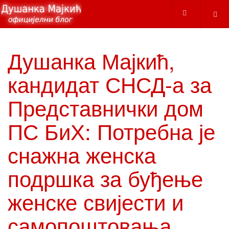
Душанка Мајкић,
кандидат СНСД-а за
Представнички дом
ПС БиХ: Потребна је
снажна женска
подршка за буђење
женске свијести и
самопоштовања