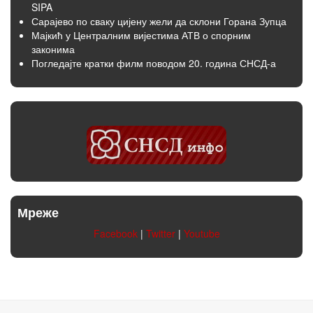
SIPA
Сарајево по сваку цијену жели да склони Горана Зупца
Мајкић у Централним вијестима АТВ о спорним
законима
Погледајте кратки филм поводом 20. година СНСД-а
Мреже
Facebook
|
Twitter
|
Youtube