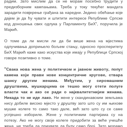
радим. Зато мислим да се не морам посебно трудити у
предизборним кампањама. Треба у току текућег мандата
зарадити повјерење грађана за наредни. Једино обећање које
дајем је да ћу чувати и штитити интересе Републике Српске
код доношења свих одлука у Парламенту БиХ", поручила је
Мајкић.
О томе да ли мисли ли да би више жена на мјестима
одлучивања доприњело бољем стању, односно просперитету
БиХ Мајкић каже како искуства које имају у Републици Српској
говоре позитивно о томе.
"Свака нова жена у политичком и јавном животу, попут
камена који прави нове концентричне кругове, ствара
шансу другим женама. Међутим, у сиромашним
друштвима, мушкарцима се тешко могу отети полуге
власти чак и ако се ради о најквалитетнијим женама.
Никада то не иде лако.
Ни жене у скандинавским земљама
нису добиле високо мјесто у друштву зато што су им њихове
мушке колеге то само тако дале, већ зато што су се саме
успјешно избориле. Жене у политичким партијама су на
потезу. Ако не могу своје колеге придобити за веће учешће
жена, не треба да прихвате да буду само број. Зато морамо