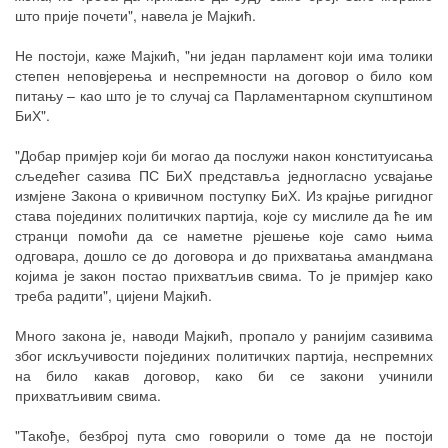
што прије почети", навела је Мајкић.
Не постоји, каже Мајкић, "ни један парламент који има толики
степен неповјерења и неспремности на договор о било ком
питању – као што је то случај са Парламентарном скупштином
БиХ".
"Добар примјер који би могао да послужи након конституисања
сљедећег сазива ПС БиХ представља једногласно усвајање
измјене Закона о кривичном поступку БиХ. Из крајње ригидног
става појединих политичких партија, које су мислиле да ће им
странци помоћи да се наметне рјешење које само њима
одговара, дошло се до договора и до прихватања амандмана
којима је закон постао прихватљив свима. То је примјер како
треба радити", цијени Мајкић.
Много закона је, наводи Мајкић, пропало у ранијим сазивима
због искључивости појединих политичких партија, неспремних
на било какав договор, како би се закони учинили
прихватљивим свима.
"Такође, безброј пута смо говорили о томе да не постоји