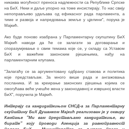
никаква могућност преноса надлежности са Републике Српске
на БиХ. Неки и даље упорно на томе инсистирају. То нас свију
непоправљиво удаљава од ефикасног рада парламента, а
тиме и развоја и напредовања земље у цјелини", порука је
Мајкић.
Ако буде поново изабрана у Парламентарну скупштину БиХ
Мајкић наводи да ће се залагати за договарање и
споразумјевање о свим темама које се, у складу са Уставом
БиХ и важећим законским рјешењима, нађу на
парламентарним клупама.
"Залагаћу се за аргументовану одбрану ставова и политика
које представљам. За много више рада и ангажовања
посланика. И за креирање законских рјешења којима се
омогућава веће учешће жена у законодавној и извршној власти
БиХ", поручила је Мајкић.
Интервју са кандидаткињом СНСД-а за Парламентарну
скупштину БиХ Душанком Мајкић реализован је у оквиру
Кампање "Ми вам представљамо кандидаткиње, ви
бирате" коју проводи Агенција за равноправност
полова БиХ – Министарства за људска права и