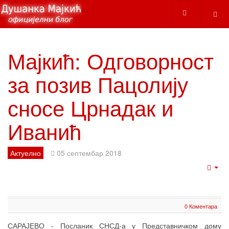
Мајкић: Одговорност
за позив Пацолију
сносе Црнадак и
Иванић
Актуелно
05 септембар 2018
Emp
0 Коментара
САРАЈЕВО - Посланик СНСД-а у Представничком дому