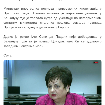
Министар иностраних послова привремених институција у
Приштини Беџет Пацоли отказао је најављени долазак у
Бањалуку гдје је требало сутра да учествује на неформалном
састанку министара спољних послова земаља чланица
Процеса за сарадњу у југоисточној Европи.
Додик је рекао јуче Срни да Пацоли није добродошао у
Бањалуку, гдје га је позвао Црнадак како би се додворио
западним центрима моћи.
Срна