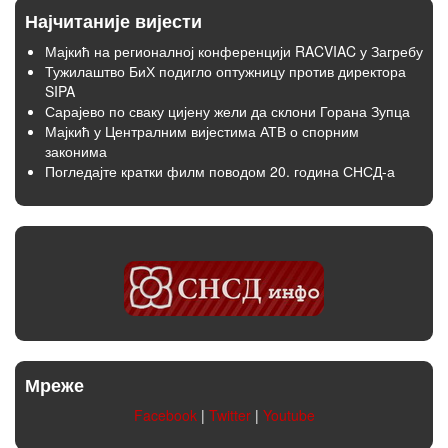
Најчитаније вијести
Мајкић на регионалној конференцији RACVIAC у Загребу
Тужилаштво БиХ подигло оптужницу против директора
SIPA
Сарајево по сваку цијену жели да склони Горана Зупца
Мајкић у Централним вијестима АТВ о спорним
законима
Погледајте кратки филм поводом 20. година СНСД-а
Мреже
Facebook
|
Twitter
|
Youtube