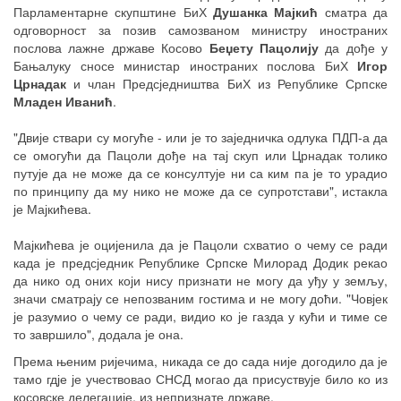
Парламентарне скупштине БиХ
Душанка Мајкић
сматра да
одговорност за позив самозваном министру иностраних
послова лажне државе Косово
Беџету Пацолију
да дође у
Бањалуку сносе министар иностраних послова БиХ
Игор
Црнадак
и члан Предсједништва БиХ из Републике Српске
Младен Иванић
.
"Двије ствари су могуће - или је то заједничка одлука ПДП-а да
се омогући да Пацоли дође на тај скуп или Црнадак толико
путује да не може да се консултује ни са ким па је то урадио
по принципу да му нико не може да се супротстави", истакла
је Мајкићева.
Мајкићева је оцијенила да је Пацоли схватио о чему се ради
када је предсједник Републике Српске Милорад Додик рекао
да нико од оних који нису признати не могу да уђу у земљу,
значи сматрају се непозваним гостима и не могу доћи. "Човјек
је разумио о чему се ради, видио ко је газда у кући и тиме се
то завршило", додала је она.
Према њеним ријечима, никада се до сада није догодило да је
тамо гдје је учествовао СНСД могао да присуствује било ко из
косовске делегације, из непризнате државе.