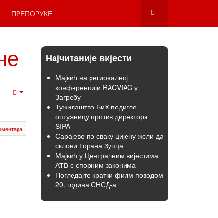
ПРЕПОРУКЕ
не
Најчитаније вијести
Мајкић на регионалној
конференцији RACVIAC у
Загребу
Empty
Тужилаштво БиХ подигло
оптужницу против директора
SIPA
оментара
Сарајево по сваку цијену жели да
склони Горана Зупца
Мајкић у Централним вијестима
АТВ о спорним законима
Погледајте кратки филм поводом
20. година СНСД-а