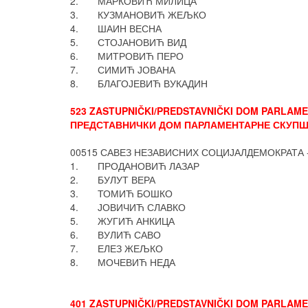
2. МАРКОВИЋ МИЛИЦА
3. КУЗМАНОВИЋ ЖЕЉКО
4. ШАИН ВЕСНА
5. СТОЈАНОВИЋ ВИД
6. МИТРОВИЋ ПЕРО
7. СИМИЋ ЈОВАНА
8. БЛАГОЈЕВИЋ ВУКАДИН
523 ZASTUPNIČKI/PREDSTAVNIČKI DOM PARLAMEN
ПРЕДСТАВНИЧКИ ДОМ ПАРЛАМЕНТАРНЕ СКУПШТ
00515 САВЕЗ НЕЗАВИСНИХ СОЦИЈАЛДЕМОКРАТА 
1. ПРОДАНОВИЋ ЛАЗАР
2. БУЛУТ ВЕРА
3. ТОМИЋ БОШКО
4. ЈОВИЧИЋ СЛАВКО
5. ЖУГИЋ АНКИЦА
6. ВУЛИЋ САВО
7. ЕЛЕЗ ЖЕЉКО
8. МОЧЕВИЋ НЕДА
401 ZASTUPNIČKI/PREDSTAVNIČKI DOM PARLAMEN