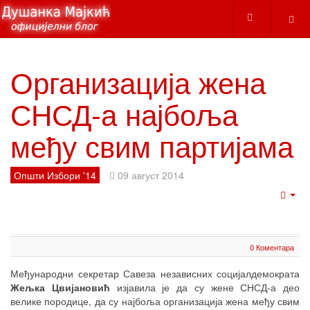
Организација жена
СНСД-а најбоља
међу свим партијама
Општи Избори '14
09 август 2014
Emp
0 Коментара
Међународни секретар Савеза независних социјалдемократа
Жељка Цвијановић
изјавила је да су жене СНСД-а део
велике породице, да су најбоља организација жена међу свим