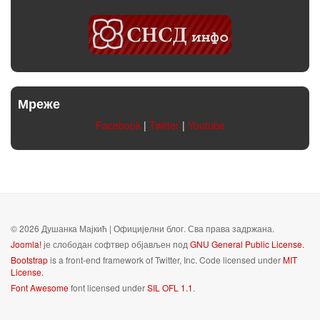
Мреже
Facebook
|
Twitter
|
Youtube
© 2026 Душанка Мајкић | Официјeлни блог. Сва права задржана.
Joomla!
је слободан софтвер објављен под
GNU General Public License.
Bootstrap
is a front-end framework of Twitter, Inc. Code licensed under
MIT
License.
Font Awesome
font licensed under
SIL OFL 1.1
.