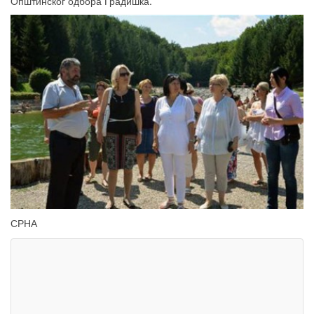
Општинског одбора Градишка.
СРНА