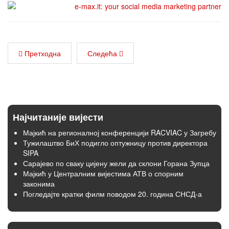
Претходна
Следећа
Најчитаније вијести
Мајкић на регионалној конференцији RACVIAC у Загребу
Тужилаштво БиХ подигло оптужницу против директора
SIPA
Сарајево по сваку цијену жели да склони Горана Зупца
Мајкић у Централним вијестима АТВ о спорним
законима
Погледајте кратки филм поводом 20. година СНСД-а