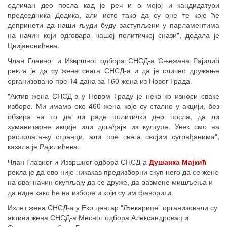
одличан део посла кад је реч и о мојој и кандидатури
председника Додика, али исто тако да су оне те које ће
допринети да наши људи буду заступљени у парламентима
на начин који одговара нашој политичкој снази", додала је
Цвијановићева.
Члан Главног и Извршног одбора СНСД-а Сњежана Рајилић
рекла је да су жене снага СНСД-а и да је слично дружење
организовано пре 14 дана за 160 жена из Новог Града.
"Актив жена СНСД-а у Новом Граду је неко ко износи сваке
изборе. Ми имамо око 460 жена које су стално у акцији, без
обзира на то да ли раде политички део посла, да ли
хуманитарне акције или догађаје из културе. Увек смо на
располагању странци, али пре свега својим суграђанима",
казала је Рајилићева.
Члан Главног и Извршног одбора СНСД-а
Душанка Мајкић
рекла је да ово није никакав предизборни скуп него да се жене
на овај начин окупљају да се друже, да размене мишљења и
да виде како ће на изборе и који су им фаворити.
Излет жена СНСД-а у Еко центар "Љекарице" организовали су
активи жена СНСД-а Месног одбора Александровац и