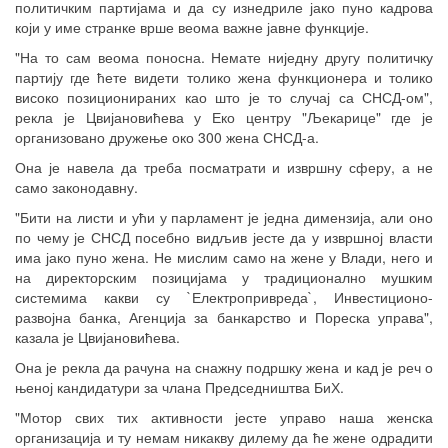
политичким партијама и да су изнедриле јако пуно кадрова
који у име странке врше веома важне јавне функције.
"На то сам веома поносна. Немате ниједну другу политичку
партију где ћете видети толико жена функционера и толико
високо позиционираних као што је то случај са СНСД-ом",
рекла је Цвијановићева у Еко центру "Љекарице" где је
организовано дружење око 300 жена СНСД-а.
Она је навела да треба посматрати и извршну сферу, а не
само законодавну.
"Бити на листи и ући у парламент је једна димензија, али оно
по чему је СНСД посебно видљив јесте да у извршној власти
има јако пуно жена. Не мислим само на жене у Влади, него и
на директорским позицијама у традиционално мушким
системима какви су `Електропривреда`, Инвестиционо-
развојна банка, Агенција за банкарство и Пореска управа",
казала је Цвијановићева.
Она је рекла да рачуна на снажну подршку жена и кад је реч о
њеној кандидатури за члана Председништва БиХ.
"Мотор свих тих активности јесте управо наша женска
организација и ту немам никакву дилему да ће жене одрадити