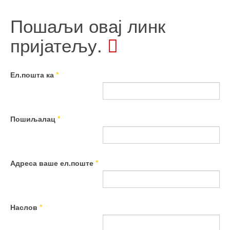
Пошаљи овај линк
пријатељу.
Ел.пошта ка
*
Пошиљалац
*
Адреса ваше ел.поште
*
Наслов
*